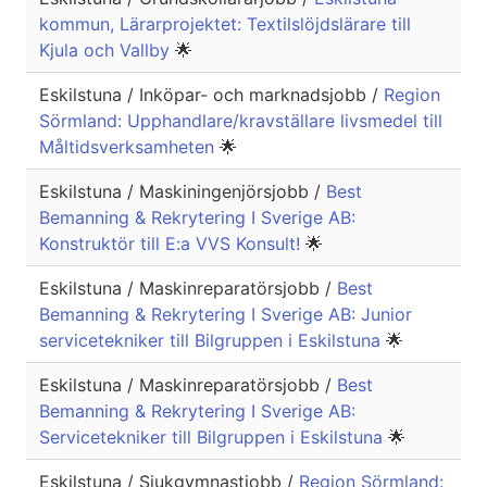
kommun, Lärarprojektet: Textilslöjdslärare till
Kjula och Vallby
🌟
Eskilstuna / Inköpar- och marknadsjobb /
Region
Sörmland: Upphandlare/kravställare livsmedel till
Måltidsverksamheten
🌟
Eskilstuna / Maskiningenjörsjobb /
Best
Bemanning & Rekrytering I Sverige AB:
Konstruktör till E:a VVS Konsult!
🌟
Eskilstuna / Maskinreparatörsjobb /
Best
Bemanning & Rekrytering I Sverige AB: Junior
servicetekniker till Bilgruppen i Eskilstuna
🌟
Eskilstuna / Maskinreparatörsjobb /
Best
Bemanning & Rekrytering I Sverige AB:
Servicetekniker till Bilgruppen i Eskilstuna
🌟
Eskilstuna / Sjukgymnastjobb /
Region Sörmland: