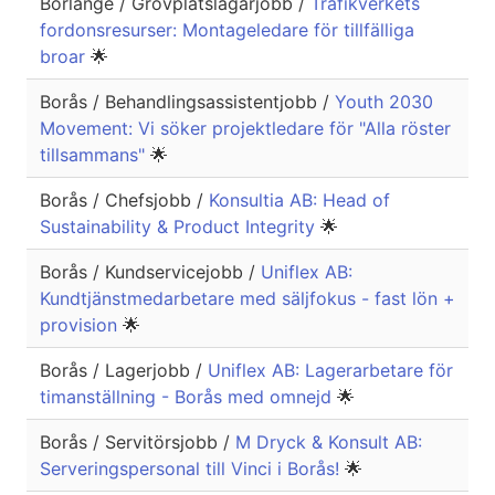
Borlänge / Grovplåtslagarjobb /
Trafikverkets
fordonsresurser: Montageledare för tillfälliga
broar
🌟
Borås / Behandlingsassistentjobb /
Youth 2030
Movement: Vi söker projektledare för "Alla röster
tillsammans"
🌟
Borås / Chefsjobb /
Konsultia AB: Head of
Sustainability & Product Integrity
🌟
Borås / Kundservicejobb /
Uniflex AB:
Kundtjänstmedarbetare med säljfokus - fast lön +
provision
🌟
Borås / Lagerjobb /
Uniflex AB: Lagerarbetare för
timanställning - Borås med omnejd
🌟
Borås / Servitörsjobb /
M Dryck & Konsult AB:
Serveringspersonal till Vinci i Borås!
🌟