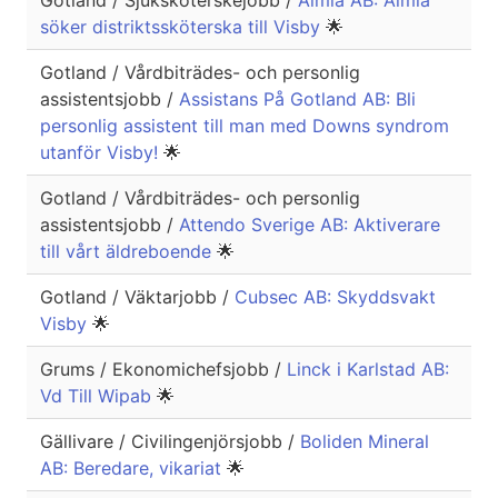
Gotland / Sjuksköterskejobb /
Almia AB: Almia
söker distriktssköterska till Visby
🌟
Gotland / Vårdbiträdes- och personlig
assistentsjobb /
Assistans På Gotland AB: Bli
personlig assistent till man med Downs syndrom
utanför Visby!
🌟
Gotland / Vårdbiträdes- och personlig
assistentsjobb /
Attendo Sverige AB: Aktiverare
till vårt äldreboende
🌟
Gotland / Väktarjobb /
Cubsec AB: Skyddsvakt
Visby
🌟
Grums / Ekonomichefsjobb /
Linck i Karlstad AB:
Vd Till Wipab
🌟
Gällivare / Civilingenjörsjobb /
Boliden Mineral
AB: Beredare, vikariat
🌟