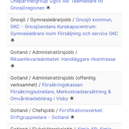
Onepartnergroup Ggvv AB: Teamledare till
Gnosjöregionen
🌟
Gnosjö / Gymnasielärarjobb /
Gnosjö kommun,
GKC - Gnosjöandans Kunskapscentrum:
Gymnasielärare inom Försäljning och service GKC
🌟
Gotland / Administratörsjobb /
Riksantikvarieämbetet: Handläggare riksintresse
🌟
Gotland / Administratörsjobb (offentlig
verksamhet) /
Försäkringskassan:
Försäkringsutredare, Merkostnadsersättning &
Omvårdnadsbidrag i Visby
🌟
Gotland / Chefsjobb /
Fortifikationsverket:
Driftgruppledare - Gotland
🌟