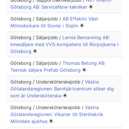
Göteborg / Supportteknikerjobb /
NXT Interim
Göteborg AB: ServiceNow-tekniker
🌟
Göteborg / Säljarjobb /
AB Effektiv Väst:
Mötesbokare till Soolar i Sisjön
🌟
Göteborg / Säljarjobb /
Lernia Bemanning AB:
Innesäljare med VVS-kompetens till Rörpojkarna i
Göteborg
🌟
Göteborg / Säljarjobb /
Thomas Betong AB:
Teknisk säljare Prefab Göteborg
🌟
Göteborg / Undersköterskejobb /
Västra
Götalandsregionen: Barnhjärtcentrum söker dig
som är Undersköterska
🌟
Göteborg / Undersköterskejobb /
Västra
Götalandsregionen: Vikarier till Sterilteknik
Mölndals sjukhus
🌟