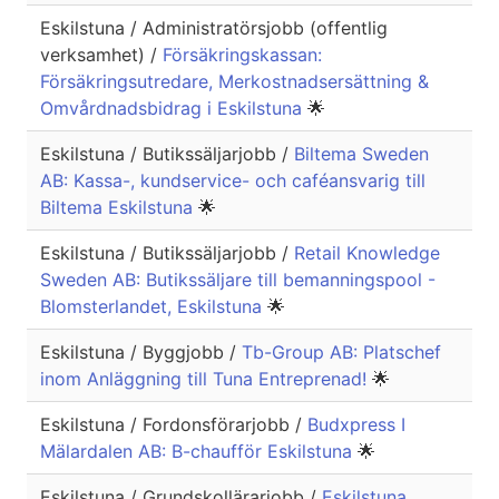
Eskilstuna / Administratörsjobb (offentlig
verksamhet) /
Försäkringskassan:
Försäkringsutredare, Merkostnadsersättning &
Omvårdnadsbidrag i Eskilstuna
🌟
Eskilstuna / Butikssäljarjobb /
Biltema Sweden
AB: Kassa-, kundservice- och caféansvarig till
Biltema Eskilstuna
🌟
Eskilstuna / Butikssäljarjobb /
Retail Knowledge
Sweden AB: Butikssäljare till bemanningspool -
Blomsterlandet, Eskilstuna
🌟
Eskilstuna / Byggjobb /
Tb-Group AB: Platschef
inom Anläggning till Tuna Entreprenad!
🌟
Eskilstuna / Fordonsförarjobb /
Budxpress I
Mälardalen AB: B-chaufför Eskilstuna
🌟
Eskilstuna / Grundskollärarjobb /
Eskilstuna