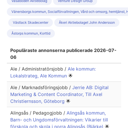
Vasaboden Aktiebolag
Venture Design Group
Vänersborgs kommun, Socialförvaltningen, Vård och omsorg, hemtjänst, 
Västlack Skadecenter
Åkeri Aktiebolaget John Andersson
Åstorps kommun, Korttid
Populäraste annonserna publicerade 2026-07-
06
Ale / Administratörsjobb /
Ale kommun:
Lokalstrateg, Ale Kommun
🌟
Ale / Marknadsföringsjobb /
Jerrie AB: Digital
Marketing & Content Coordinator, Till Axel
Christiernsson, Göteborg
🌟
Alingsås / Pedagogjobb /
Alingsås kommun,
Barn- och Ungdomsförvaltningen: Vikarier till
förskola och skola i norra Alingsås (Bjärke)
🌟