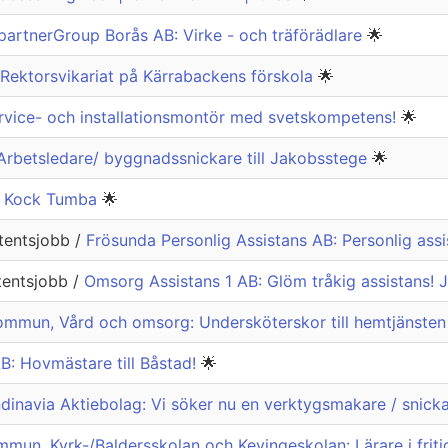
artnerGroup Borås AB: Virke - och träförädlare
🌟
Rektorsvikariat på Kärrabackens förskola
🌟
ervice- och installationsmontör med svetskompetens!
🌟
 Arbetsledare/ byggnadssnickare till Jakobsstege
🌟
B: Kock Tumba
🌟
stentsjobb /
Frösunda Personlig Assistans AB: Personlig assis
tentsjobb /
Omsorg Assistans 1 AB: Glöm tråkig assistans! 
ommun, Vård och omsorg: Undersköterskor till hemtjänsten
B: Hovmästare till Båstad!
🌟
dinavia Aktiebolag: Vi söker nu en verktygsmakare / snickar
un, Kyrk-/Baldersskolan och Kevingeskolan: Lärare i friti