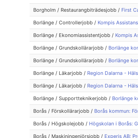
Borgholm / Restaurangbiträdesjobb /
First 
Borlänge / Controllerjobb /
Kompis Assistans
Borlänge / Ekonomiassistentjobb /
Kompis As
Borlänge / Grundskollärarjobb /
Borlänge kom
Borlänge / Grundskollärarjobb /
Borlänge kom
Borlänge / Läkarjobb /
Region Dalarna - Häls
Borlänge / Läkarjobb /
Region Dalarna - Häls
Borlänge / Supportteknikerjobb /
Borlänge k
Borås / Förskollärarjobb /
Borås kommun: För
Borås / Högskolejobb /
Högskolan i Borås: G
Borås / Maskiningenjörsjobb /
Experis AB: P