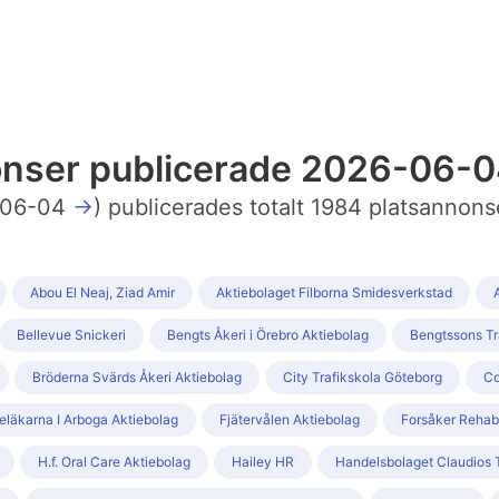
nonser publicerade 2026-06-
06-04
→
) publicerades totalt 1984 platsannons
Abou El Neaj, Ziad Amir
Aktiebolaget Filborna Smidesverkstad
Bellevue Snickeri
Bengts Åkeri i Örebro Aktiebolag
Bengtssons Tr
Bröderna Svärds Åkeri Aktiebolag
City Trafikskola Göteborg
Co
jeläkarna I Arboga Aktiebolag
Fjätervålen Aktiebolag
Forsåker Rehab
H.f. Oral Care Aktiebolag
Hailey HR
Handelsbolaget Claudios