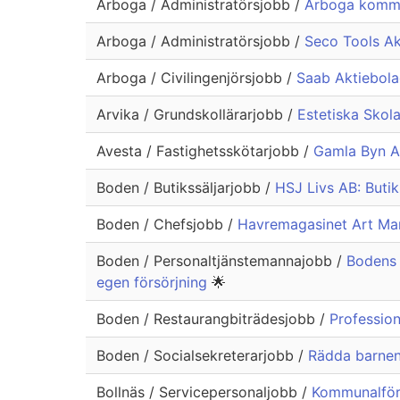
Arboga / Administratörsjobb /
Arboga kommu
Arboga / Administratörsjobb /
Seco Tools Ak
Arboga / Civilingenjörsjobb /
Saab Aktiebol
Arvika / Grundskollärarjobb /
Estetiska Skola
Avesta / Fastighetsskötarjobb /
Gamla Byn Ak
Boden / Butikssäljarjobb /
HSJ Livs AB: Butik
Boden / Chefsjobb /
Havremagasinet Art Ma
Boden / Personaltjänstemannajobb /
Bodens 
egen försörjning
🌟
Boden / Restaurangbiträdesjobb /
Profession
Boden / Socialsekreterarjobb /
Rädda barnens
Bollnäs / Servicepersonaljobb /
Kommunalförb