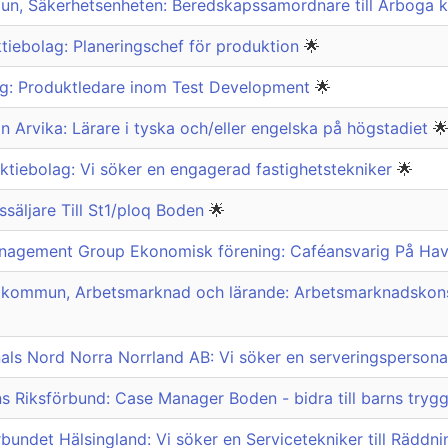
n, Säkerhetsenheten: Beredskapssamordnare till Arbog
tiebolag: Planeringschef för produktion
🌟
ag: Produktledare inom Test Development
🌟
n Arvika: Lärare i tyska och/eller engelska på högstadiet

tiebolag: Vi söker en engagerad fastighetstekniker
🌟
ssäljare Till St1/ploq Boden
🌟
nagement Group Ekonomisk förening: Caféansvarig På Hav
kommun, Arbetsmarknad och lärande: Arbetsmarknadskonsu
als Nord Norra Norrland AB: Vi söker en serveringspersonal p
 Riksförbund: Case Manager Boden - bidra till barns trygg
undet Hälsingland: Vi söker en Servicetekniker till Räddn