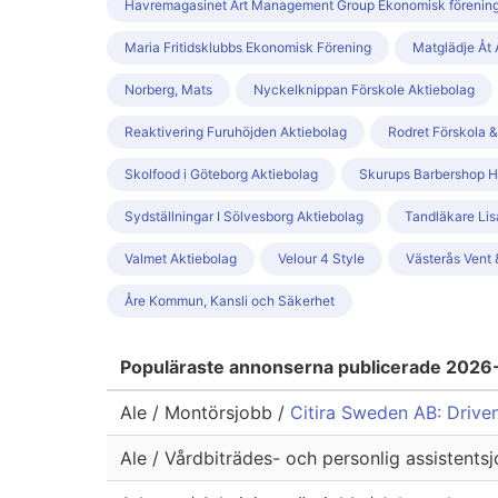
Havremagasinet Art Management Group Ekonomisk förenin
Maria Fritidsklubbs Ekonomisk Förening
Matglädje Åt 
Norberg, Mats
Nyckelknippan Förskole Aktiebolag
Reaktivering Furuhöjden Aktiebolag
Rodret Förskola 
Skolfood i Göteborg Aktiebolag
Skurups Barbershop H
Sydställningar I Sölvesborg Aktiebolag
Tandläkare Lis
Valmet Aktiebolag
Velour 4 Style
Västerås Vent 
Åre Kommun, Kansli och Säkerhet
Populäraste annonserna publicerade 202
Ale / Montörsjobb /
Citira Sweden AB: Drive
Ale / Vårdbiträdes- och personlig assistents