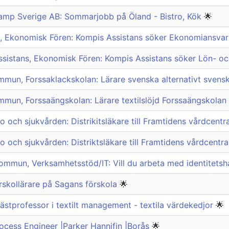
Camp Sverige AB: Sommarjobb på Öland - Bistro, Kök
🌟
, Ekonomisk Fören: Kompis Assistans söker Ekonomiansvari
sistans, Ekonomisk Fören: Kompis Assistans söker Lön- o
mun, Forssaklackskolan: Lärare svenska alternativt svensk
mun, Forssaängskolan: Lärare textilslöjd Forssaängskolan
o och sjukvården: Distrikitsläkare till Framtidens vårdcentr
o och sjukvården: Distriktsläkare till Framtidens vårdcentr
ommun, Verksamhetsstöd/IT: Vill du arbeta med identitetsh
skollärare på Sagans förskola
🌟
ästprofessor i textilt management - textila värdekedjor
🌟
rocess Engineer |Parker Hannifin |Borås
🌟