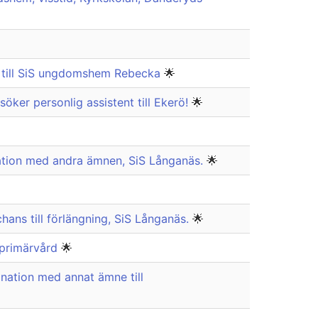
es till SiS ungdomshem Rebecka
🌟
öker personlig assistent till Ekerö!
🌟
ination med andra ämnen, SiS Långanäs.
🌟
hans till förlängning, SiS Långanäs.
🌟
primärvård
🌟
nation med annat ämne till