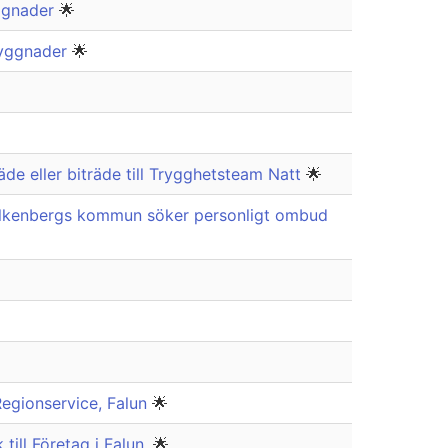
yggnader
🌟
byggnader
🌟
de eller biträde till Trygghetsteam Natt
🌟
alkenbergs kommun söker personligt ombud
Regionservice, Falun
🌟
ill Företag i Falun.
🌟