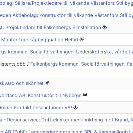
lag: Säljare/Projektledare till växande Västanfors Stålb
den Aktiebolag: Konstruktör till växande Västanfors Stål
t: Projektledare till Falkenbergs Elinstallation
🌟
 Montör för skåpbyggnation Heltid
🌟
gs kommun, Socialförvaltningen: Undersköterska, vårdbiträ
sistentsjobb /
Falkenbergs kommun, Socialförvaltningen: F
riskvård och skönhet
🌟
rrland AB: Konstruktör till Nybergs
🌟
riven Produktionschef inom VA!
🌟
 - Regionservice: Drifttekniker med inriktning mot Brand, 
 AB (Publ): Lagermedarbetare inom 3PL & Kampanjlogistik t