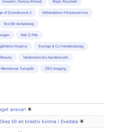
Hussein, Hamza Ahmad
Majd, Rouzbeh
e of Scandinavia 2
Mälardalens Fönsterservice
Rcd Bil Aktiebolag
ningen
Rêk Û Pêk
ggårdens Hospice
Sverige & Co Handelsbolag
 Beauty
Valdemarsviks handelscafe
 Wermlands Tunnplåt
ZRO Imaging
eget ansvar!
🌟
ökes till en kreativ kvinna i Svedala
🌟