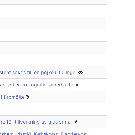
tent sökes till en pojke i Tullinge!
🌟
Jag söker en kognitiv superhjälte
🌟
 i Bromölla
🌟
e för tillverkning av gjutformar
🌟
dshem, visstid, Kyrkskolan, Danderyds