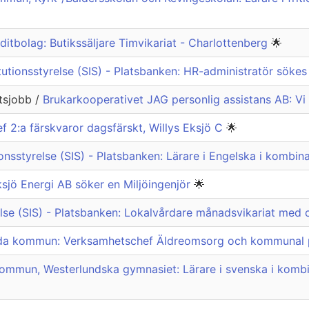
itbolag: Butikssäljare Timvikariat - Charlottenberg
🌟
itutionsstyrelse (SIS) - Platsbanken: HR-administratör sök
ntsjobb /
Brukarkooperativet JAG personlig assistans AB: Vi s
f 2:a färskvaror dagsfärskt, Willys Eksjö C
🌟
tionsstyrelse (SIS) - Platsbanken: Lärare i Engelska i komb
sjö Energi AB söker en Miljöingenjör
🌟
else (SIS) - Platsbanken: Lokalvårdare månadsvikariat med c
 kommun: Verksamhetschef Äldreomsorg och kommunal 
ommun, Westerlundska gymnasiet: Lärare i svenska i kombi