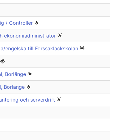
g / Controller
🌟
ch ekonomiadministratör
🌟
a/engelska till Forssaklackskolan
🌟
🌟
al, Borlänge
🌟
al, Borlänge
🌟
antering och serverdrift
🌟