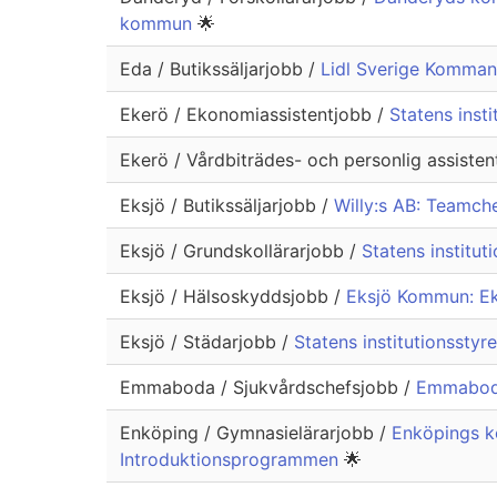
kommun
🌟
Eda / Butikssäljarjobb /
Lidl Sverige Kommand
Ekerö / Ekonomiassistentjobb /
Statens inst
Ekerö / Vårdbiträdes- och personlig assiste
Eksjö / Butikssäljarjobb /
Willy:s AB: Teamche
Eksjö / Grundskollärarjobb /
Statens institu
Eksjö / Hälsoskyddsjobb /
Eksjö Kommun: Ek
Eksjö / Städarjobb /
Statens institutionsstyr
Emmaboda / Sjukvårdschefsjobb /
Emmaboda
Enköping / Gymnasielärarjobb /
Enköpings k
Introduktionsprogrammen
🌟