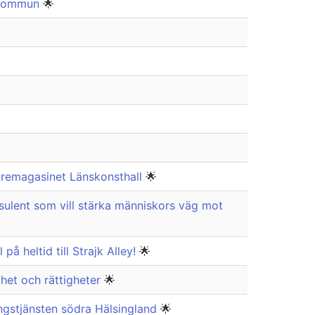
a kommun
🌟

remagasinet Länskonsthall
🌟
lent som vill stärka människors väg mot
å heltid till Strajk Alley!
🌟
het och rättigheter
🌟
ingstjänsten södra Hälsingland
🌟