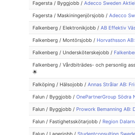
Fagersta / Byggjobb /
Adecco Sweden Aktiebo
Fagersta / Maskiningenjörsjobb /
Adecco Swe
Falkenberg / Elektronikjobb /
AB Effektiv Väs
Falkenberg / Montörsjobb /
Horvathsson AB:
Falkenberg / Undersköterskejobb /
Falkenber
Falkenberg / Vårdbiträdes- och personlig as
🌟
Falköping / Hälsojobb /
Annas Strålar AB: F
Falun / Byggjobb /
OnePartnerGroup Södra No
Falun / Byggjobb /
Prowork Bemanning AB: D
Falun / Fastighetsskötarjobb /
Region Dalarna
Falun / Lagerjobb /
Studentconsulting Sweden