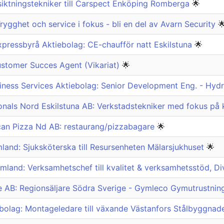
iktningstekniker till Carspect Enköping Romberga
🌟
rygghet och service i fokus - bli en del av Avarn Security

xpressbyrå Aktiebolag: CE-chaufför natt Eskilstuna
🌟
stomer Succes Agent (Vikariat)
🌟
iness Services Aktiebolag: Senior Development Eng. - Hydr
onals Nord Eskilstuna AB: Verkstadstekniker med fokus på k
an Pizza Nd AB: restaurang/pizzabagare
🌟
land: Sjuksköterska till Resursenheten Mälarsjukhuset
🌟
mland: Verksamhetschef till kvalitet & verksamhetsstöd, Di
e AB: Regionsäljare Södra Sverige - Gymleco Gymutrustni
olag: Montageledare till växande Västanfors Stålbyggnad