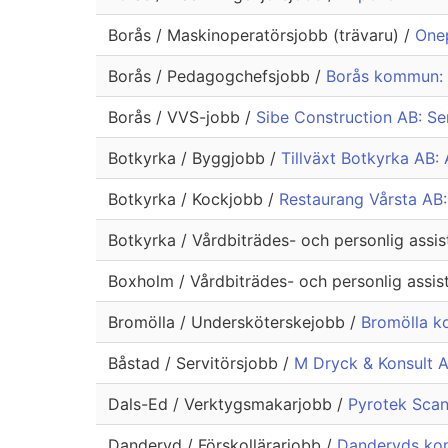
Borås / Maskinoperatörsjobb (trävaru) /
Onep
Borås / Pedagogchefsjobb /
Borås kommun: 
Borås / VVS-jobb /
Sibe Construction AB: S
Botkyrka / Byggjobb /
Tillväxt Botkyrka AB:
Botkyrka / Kockjobb /
Restaurang Vårsta A
Botkyrka / Vårdbiträdes- och personlig assi
Boxholm / Vårdbiträdes- och personlig assis
Bromölla / Undersköterskejobb /
Bromölla k
Båstad / Servitörsjobb /
M Dryck & Konsult A
Dals-Ed / Verktygsmakarjobb /
Pyrotek Scan
Danderyd / Förskollärarjobb /
Danderyds komm