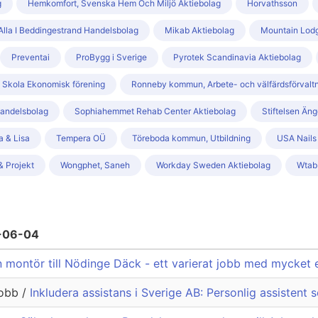
g
Hemkomfort, Svenska Hem Och Miljö Aktiebolag
Horvathsson
Alla I Beddingestrand Handelsbolag
Mikab Aktiebolag
Mountain Lodg
Preventai
ProBygg i Sverige
Pyrotek Scandinavia Aktiebolag
& Skola Ekonomisk förening
Ronneby kommun, Arbete- och välfärdsförvalt
andelsbolag
Sophiahemmet Rehab Center Aktiebolag
Stiftelsen Än
a & Lisa
Tempera OÜ
Töreboda kommun, Utbildning
USA Nails
& Projekt
Wongphet, Saneh
Workday Sweden Aktiebolag
Wtab
6-06-04
n montör till Nödinge Däck - ett varierat jobb med mycket 
jobb /
Inkludera assistans i Sverige AB: Personlig assistent s