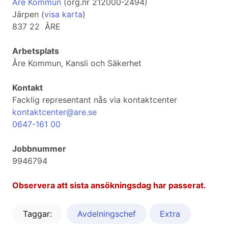
Åre Kommun
(org.nr 212000-2494)
Järpen (
visa karta
)
837 22 ÅRE
Arbetsplats
Åre Kommun, Kansli och Säkerhet
Kontakt
Facklig representant nås via kontaktcenter
kontaktcenter@are.se
0647-161 00
Jobbnummer
9946794
Observera att sista ansökningsdag har passerat.
Taggar:
Avdelningschef
Extra