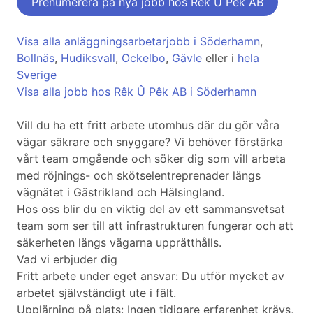
Prenumerera på nya jobb hos Rêk Û Pêk AB
Visa alla anläggningsarbetarjobb i Söderhamn
,
Bollnäs
,
Hudiksvall
,
Ockelbo
,
Gävle
eller i
hela
Sverige
Visa alla jobb hos Rêk Û Pêk AB i Söderhamn
Vill du ha ett fritt arbete utomhus där du gör våra
vägar säkrare och snyggare? Vi behöver förstärka
vårt team omgående och söker dig som vill arbeta
med röjnings- och skötselentreprenader längs
vägnätet i Gästrikland och Hälsingland.
Hos oss blir du en viktig del av ett sammansvetsat
team som ser till att infrastrukturen fungerar och att
säkerheten längs vägarna upprätthålls.
Vad vi erbjuder dig
Fritt arbete under eget ansvar: Du utför mycket av
arbetet självständigt ute i fält.
Upplärning på plats: Ingen tidigare erfarenhet krävs,