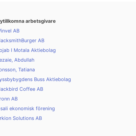
ytillkomna arbetsgivare
invel AB
lacksmithBurger AB
ojab I Motala Aktiebolag
ezaie, Abdullah
onsson, Tatiana
yssbybygdens Buss Aktiebolag
lackbird Coffee AB
ronn AB
isali ekonomisk förening
rkion Solutions AB