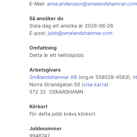
E-Mail:
anna.andersson@smalandshamnar.co
Så ansöker du
Sista dag att ansöka är 2026-06-26
E-post:
jobb@smalandshamnar.com
Omfattning
Detta är ett heltidsjobb.
Arbetsgivare
Smålandshamnar AB
(org.nr 556028-4563),
h
Norra Strandgatan 50 (
visa karta
)
572 32 OSKARSHAMN
Körkort
För detta jobb krävs körkort.
Jobbnummer
9946742