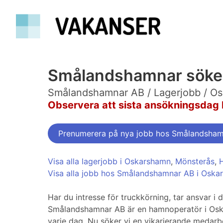
Smålandshamnar söker
Smålandshamnar AB / Lagerjobb / O
Observera att sista ansökningsdag 
Prenumerera på nya jobb hos Smålandsha
Visa alla lagerjobb i Oskarshamn
,
Mönsterås
,
Visa alla jobb hos Smålandshamnar AB i Oska
Har du intresse för truckkörning, tar ansvar i 
Smålandshamnar AB är en hamnoperatör i Oskars
varje dag. Nu söker vi en vikarierande medarb