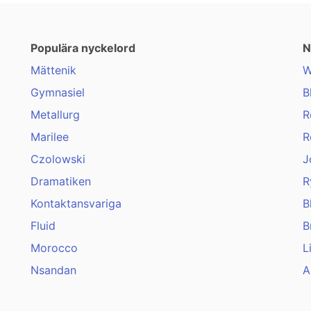
Populära nyckelord
N
Mättenik
W
Gymnasiel
B
Metallurg
R
Marilee
R
Czolowski
J
Dramatiken
R
Kontaktansvariga
B
Fluid
B
Morocco
L
Nsandan
A