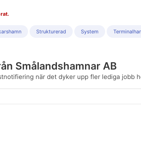
rat.
karshamn
Strukturerad
System
Terminalhan
från Smålandshamnar AB
postnotifiering när det dyker upp fler lediga jo