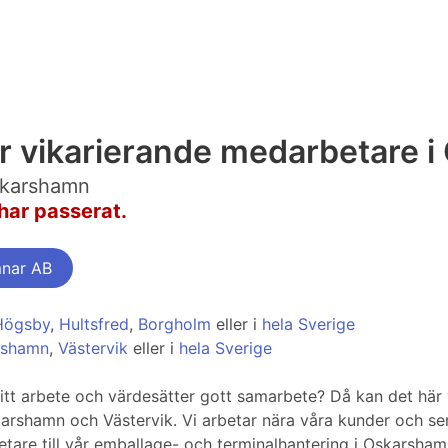
 vikarierande medarbetare 
skarshamn
har passerat.
mnar AB
Högsby
,
Hultsfred
,
Borgholm
eller i
hela Sverige
rshamn
,
Västervik
eller i
hela Sverige
ditt arbete och värdesätter gott samarbete? Då kan det här v
hamn och Västervik. Vi arbetar nära våra kunder och ser ti
etare till vår emballage- och terminalhantering i Oskarsham