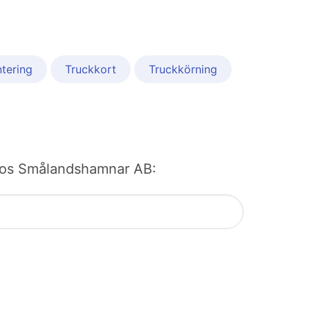
tering
Truckkort
Truckkörning
bb hos Smålandshamnar AB: