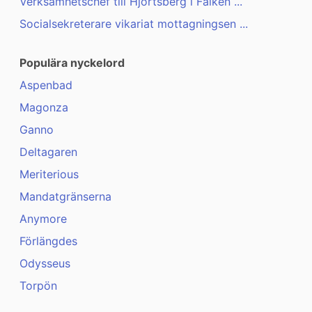
Verksamhetschef till Hjortsberg i Falken ...
Socialsekreterare vikariat mottagningsen ...
Populära nyckelord
Aspenbad
Magonza
Ganno
Deltagaren
Meriterious
Mandatgränserna
Anymore
Förlängdes
Odysseus
Torpön