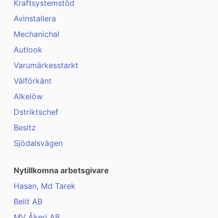
Kraftsystemstöd
Avinstallera
Mechanichal
Autlook
Varumärkesstarkt
Välförkänt
Alkelöw
Dstriktschef
Besitz
Sjödalsvägen
Nytillkomna arbetsgivare
Hasan, Md Tarek
Belit AB
MV Åkeri AB