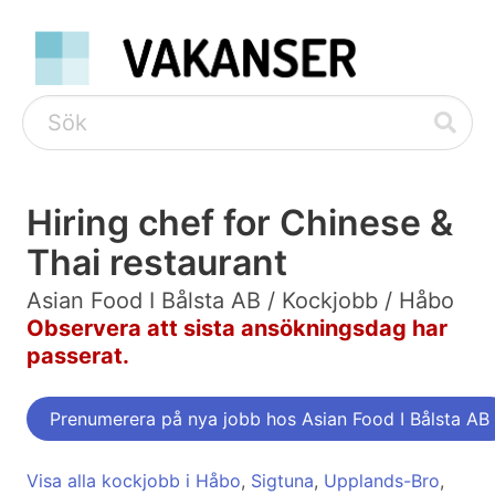
Hiring chef for Chinese &
Thai restaurant
Asian Food I Bålsta AB / Kockjobb / Håbo
Observera att sista ansökningsdag har
passerat.
Prenumerera på nya jobb hos Asian Food I Bålsta AB
Visa alla kockjobb i Håbo
,
Sigtuna
,
Upplands-Bro
,