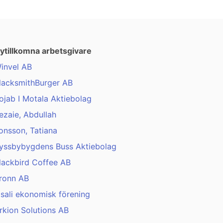
ytillkomna arbetsgivare
invel AB
lacksmithBurger AB
ojab I Motala Aktiebolag
ezaie, Abdullah
onsson, Tatiana
yssbybygdens Buss Aktiebolag
lackbird Coffee AB
ronn AB
isali ekonomisk förening
rkion Solutions AB