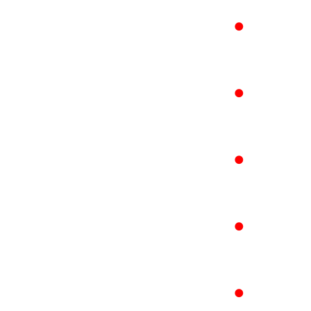
●
●
●
●
●