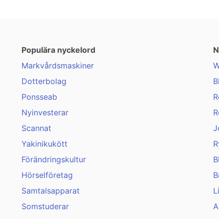
Populära nyckelord
N
Markvårdsmaskiner
W
Dotterbolag
B
Ponsseab
R
Nyinvesterar
R
Scannat
J
Yakinikukött
R
Förändringskultur
B
Hörselföretag
B
Samtalsapparat
L
Somstuderar
A