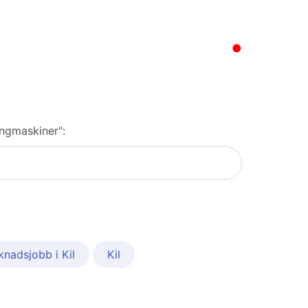
●
ingmaskiner":
nadsjobb i Kil
Kil