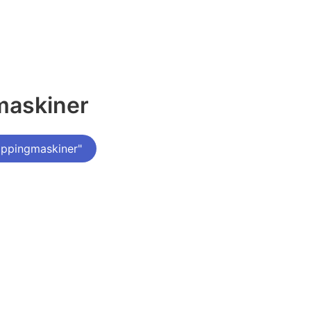
maskiner
ippingmaskiner"