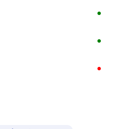
●
●
●