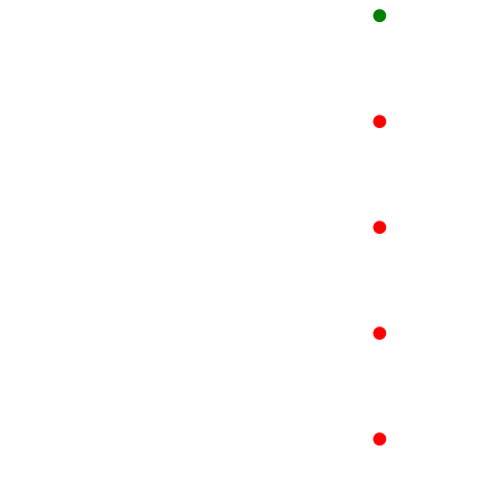
●
●
●
●
●