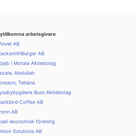
ytillkomna arbetsgivare
invel AB
lacksmithBurger AB
ojab I Motala Aktiebolag
ezaie, Abdullah
onsson, Tatiana
yssbybygdens Buss Aktiebolag
lackbird Coffee AB
ronn AB
isali ekonomisk förening
rkion Solutions AB