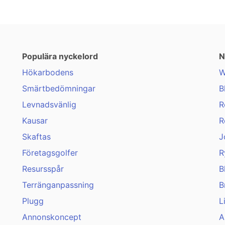
Populära nyckelord
N
Hökarbodens
W
Smärtbedömningar
B
Levnadsvänlig
R
Kausar
R
Skaftas
J
Företagsgolfer
R
Resursspår
B
Terränganpassning
B
Plugg
L
Annonskoncept
A