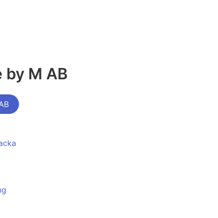
e by M AB
 AB
backa
ng