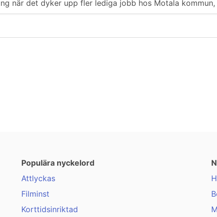
ering när det dyker upp fler lediga jobb hos Motala kommun, 
Populära nyckelord
N
Attlyckas
H
Filminst
B
Korttidsinriktad
M