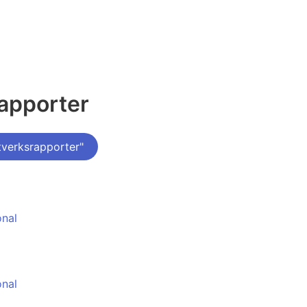
rapporter
verksrapporter"
onal
onal