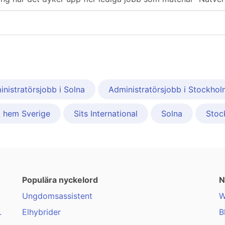
nistratörsjobb i Solna
Administratörsjobb i Stockhol
 hem Sverige
Sits International
Solna
Stoc
Populära nyckelord
N
Ungdomsassistent
W
.
Elhybrider
B