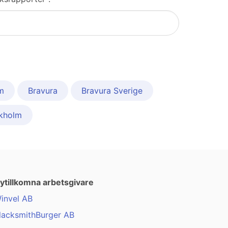
m
Bravura
Bravura Sverige
kholm
ytillkomna arbetsgivare
invel AB
lacksmithBurger AB