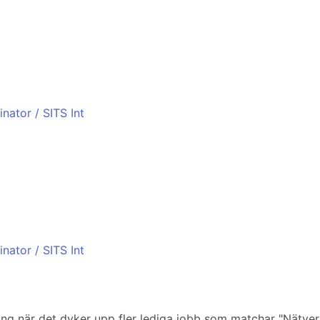
inator / SITS Int
inator / SITS Int
iering när det dyker upp fler lediga jobb som matchar "Nätve