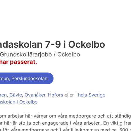
lundaskolan 7-9 i Ockelbo
Grundskollärarjobb / Ockelbo
har passerat.
mun, Perslundaskolan
ken
,
Gävle
,
Ovanåker
,
Hofors
eller i
hela Sverige
askolan i Ockelbo
om arbetar här värnar om våra medborgare och att ständigt
ar här är stolta och engagerade i våra arbeten. En viktig f
m för våra medborgare och i vår lilla kommun med ca. 500 m