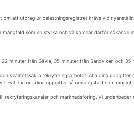
 om att utdrag ur belastningsregistret krävs vid nyanställn
ser mångfald som en styrka och välkomnar därför sökande 
t 22 minuter från Gävle, 35 minuter från Sandviken och 35 
a och kvalitetssäkra rekryteringsarbetet. Alla dina uppgifte
l. Fyll därför i dina uppgifter så omsorgsfullt som möjligt f
ng till rekryteringskanaler och marknadsföring. Vi undanbede