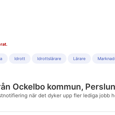
rat.
sa
Idrott
Idrottslärare
Lärare
Marknads
från Ockelbo kommun, Perslu
postnotifiering när det dyker upp fler lediga jo