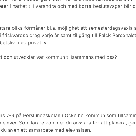
heter i närhet till varandra och med korta beslutsvägar blir
etare olika förmåner bl.a. möjlighet att semesterdagsväxla
friskvårdsbidrag varje år samt tillgång till Falck Personalst
etsliv med privatliv.
 med och utvecklar vår kommun tillsammans med oss?
rskurs 7-9 på Perslundaskolan i Ockelbo kommun som tillsamm
la elever. Som lärare kommer du ansvara för att planera, ge
r du även ett samarbete med elevhälsan.