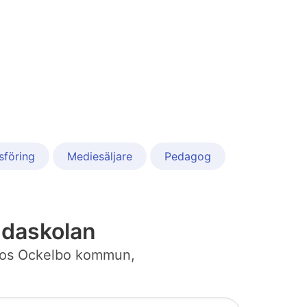
föring
Mediesäljare
Pedagog
ndaskolan
bb hos Ockelbo kommun,