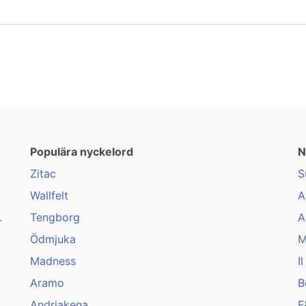
Populära nyckelord
N
Zitac
S
Wallfelt
A
.
Tengborg
A
Ödmjuka
M
Madness
I
Aramo
B
Andriakena
F