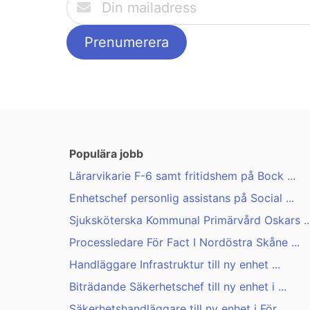
Populära jobb
Lärarvikarie F-6 samt fritidshem på Bock ...
Enhetschef personlig assistans på Social ...
Sjuksköterska Kommunal Primärvård Oskars ..
Processledare För Fact I Nordöstra Skåne ...
Handläggare Infrastruktur till ny enhet ...
Biträdande Säkerhetschef till ny enhet i ...
Säkerhetshandläggare till ny enhet i För ...