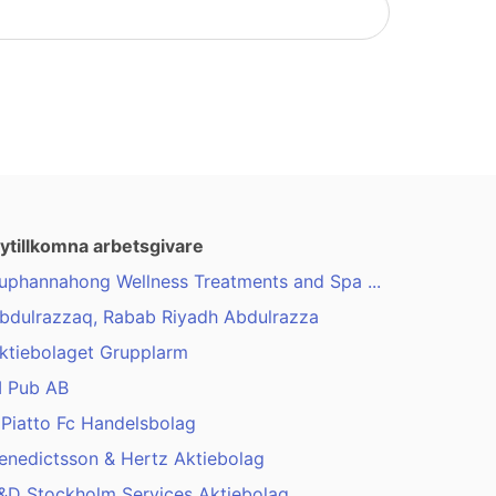
ytillkomna arbetsgivare
uphannahong Wellness Treatments and Spa ...
bdulrazzaq, Rabab Riyadh Abdulrazza
ktiebolaget Grupplarm
 Pub AB
l Piatto Fc Handelsbolag
enedictsson & Hertz Aktiebolag
&D Stockholm Services Aktiebolag