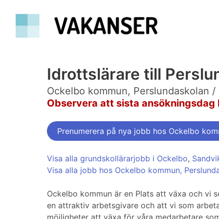
Idrottslärare till Pers
Ockelbo kommun, Perslundaskolan / 
Observera att sista ansökningsdag 
Prenumerera på nya jobb hos Ockelbo kom
Visa alla grundskollärarjobb i Ockelbo
,
Sandvi
Visa alla jobb hos Ockelbo kommun, Perslund
Ockelbo kommun är en Plats att växa och vi s
en attraktiv arbetsgivare och att vi som arbet
möjligheter att växa för våra medarbetare so