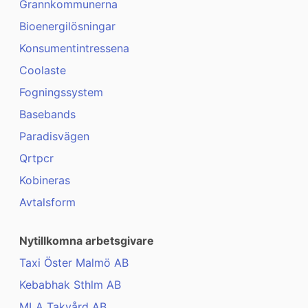
Grannkommunerna
Bioenergilösningar
Konsumentintressena
Coolaste
Fogningssystem
Basebands
Paradisvägen
Qrtpcr
Kobineras
Avtalsform
Nytillkomna arbetsgivare
Taxi Öster Malmö AB
Kebabhak Sthlm AB
MLA Takvård AB