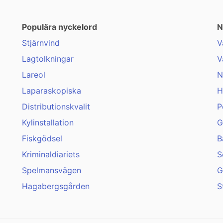
Populära nyckelord
N
Stjärnvind
V
Lagtolkningar
V
Lareol
N
Laparaskopiska
H
Distributionskvalit
P
Kylinstallation
G
Fiskgödsel
B
Kriminaldiariets
S
Spelmansvägen
G
Hagabergsgården
S