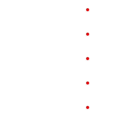
●
●
●
●
●