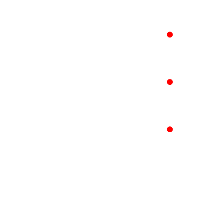
●
●
●