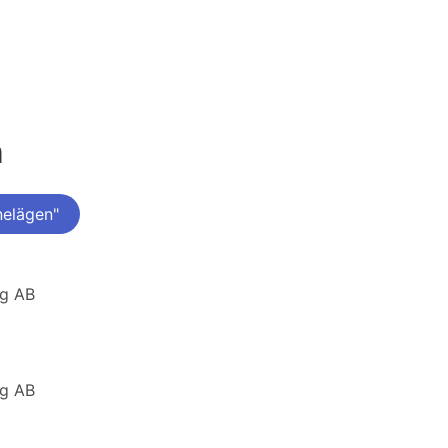
n
nelägen"
ng AB
ng AB