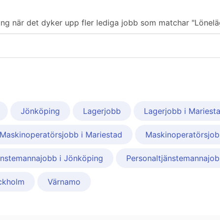
ering när det dyker upp fler lediga jobb som matchar "Lönelä
Jönköping
Lagerjobb
Lagerjobb i Mariest
Maskinoperatörsjobb i Mariestad
Maskinoperatörsjob
änstemannajobb i Jönköping
Personaltjänstemannajob
ckholm
Värnamo