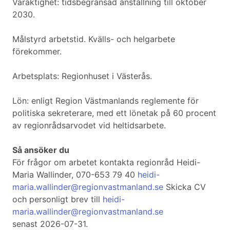
Varaktighet: tidsbegränsad anställning till oktober
2030.
Målstyrd arbetstid. Kvälls- och helgarbete
förekommer.
Arbetsplats: Regionhuset i Västerås.
Lön: enligt Region Västmanlands reglemente för
politiska sekreterare, med ett lönetak på 60 procent
av regionrådsarvodet vid heltidsarbete.
Så ansöker du
För frågor om arbetet kontakta regionråd Heidi-
Maria Wallinder, 070-653 79 40
heidi-
maria.wallinder@regionvastmanland.se
Skicka CV
och personligt brev till
heidi-
maria.wallinder@regionvastmanland.se
senast 2026-07-31.