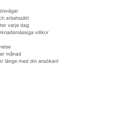
utsvägar
ch arbetssätt
ter varje dag
rknadsmässiga villkor
melse
per månad
för länge med din ansökan!