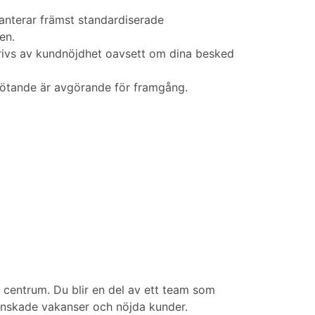
 hanterar främst standardiserade
en.
drivs av kundnöjdhet oavsett om dina besked
emötande är avgörande för framgång.
i centrum. Du blir en del av ett team som
minskade vakanser och nöjda kunder.