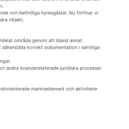
n.
de och befintliga hyresgäster. Nu förfinar vi
ära objekt.
illdelat område genom att bland annat:
 säkerställa korrekt dokumentation i samtliga
ngar.
och andra boenderelaterade juridiska processer
ndorienterade marknadsevent och aktiviteter