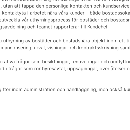
d, utan att tappa den personliga kontakten och kundservice
l kontaktyta i arbetet nära våra kunder – både bostadssökan
areutveckla vår uthyrningsprocess för bostäder och bostadsn
gsavdelning och teamet rapporterar till Kundchef.
u uthyrning av bostäder och bostadsnära objekt inom ett t
 annonsering, urval, visningar och kontraktsskrivning samt
rativa frågor som besiktningar, renoveringar och omflyttni
öd i frågor som rör hyresavtal, uppsägningar, överlåtelser 
ifter inom administration och handläggning, men också ku