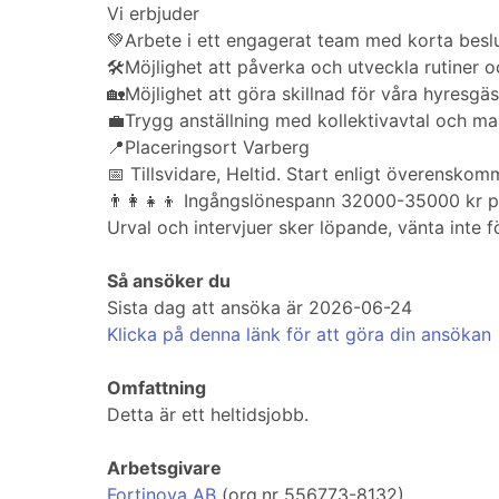
Vi erbjuder
💚Arbete i ett engagerat team med korta besl
🛠️Möjlighet att påverka och utveckla rutiner o
🏡Möjlighet att göra skillnad för våra hyresgäs
💼Trygg anställning med kollektivavtal och ma
📍Placeringsort Varberg
📅 Tillsvidare, Heltid. Start enligt överenskom
👨👩👧👦 Ingångslönespann 32000-35000 kr 
Urval och intervjuer sker löpande, vänta inte 
Så ansöker du
Sista dag att ansöka är 2026-06-24
Klicka på denna länk för att göra din ansökan
Omfattning
Detta är ett heltidsjobb.
Arbetsgivare
Fortinova AB
(org.nr 556773-8132)