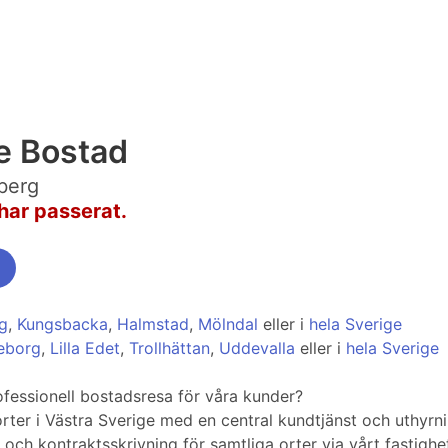
e Bostad
berg
har passerat.
g
,
Kungsbacka
,
Halmstad
,
Mölndal
eller i
hela Sverige
eborg
,
Lilla Edet
,
Trollhättan
,
Uddevalla
eller i
hela Sverige
ofessionell bostadsresa för våra kunder?
orter i Västra Sverige med en central kundtjänst och uthyrn
och kontraktsskrivning för samtliga orter via vårt fastighet