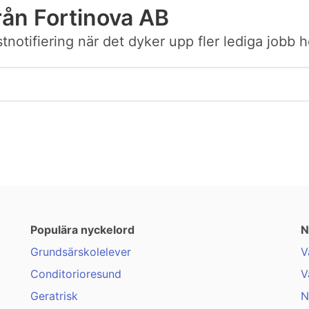
rån Fortinova AB
ostnotifiering när det dyker upp fler lediga jobb 
Populära nyckelord
N
Grundsärskolelever
V
Conditorioresund
V
Geratrisk
N