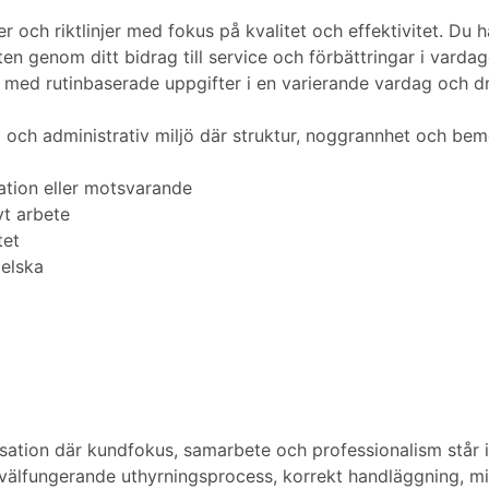
r och riktlinjer med fokus på kvalitet och effektivitet. Du
en genom ditt bidrag till service och förbättringar i vardag
vs med rutinbaserade uppgifter i en varierande vardag och 
tad och administrativ miljö där struktur, noggrannhet och b
ation eller motsvarande
vt arbete
tet
elska
isation där kundfokus, samarbete och professionalism står 
n välfungerande uthyrningsprocess, korrekt handläggning, 