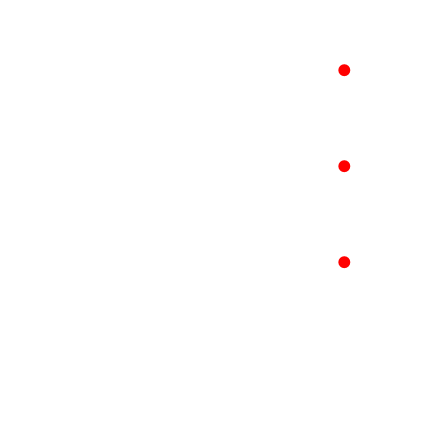
●
●
●