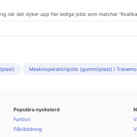
ering när det dyker upp fler lediga jobb som matchar "Kvalika
plast)
Maskinoperatörsjobb (gummi/plast) i Tranemo
Populära nyckelord
N
Funtion
V
Påkläddning
V