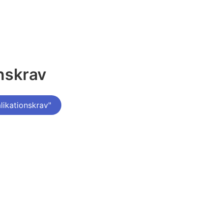
onskrav
ikationskrav"