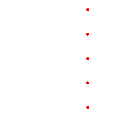
●
●
●
●
●