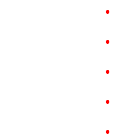
●
●
●
●
●