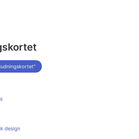
gskortet
judningskortet"
s
sk design