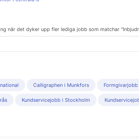
ering när det dyker upp fler lediga jobb som matchar "Inbjud
rnational
Calligraphen i Munkfors
Formgivarjobb
rås
Kundservicejobb i Stockholm
Kundservicejob