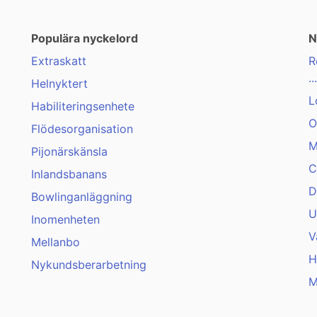
Populära nyckelord
N
Extraskatt
R
...
Helnyktert
L
Habiliteringsenhete
O
Flödesorganisation
M
Pijonärskänsla
C
Inlandsbanans
D
Bowlinganläggning
U
Inomenheten
V
Mellanbo
H
Nykundsberarbetning
M