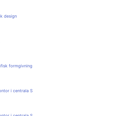
sk design
!
fisk formgivning
ntor i centrala S
ntor i centrala S