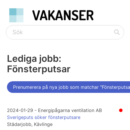
Lediga jobb:
Fönsterputsar
Prenumerera på nya jobb som matchar "Fönsterputsa
2024-01-29 - Energipågarna ventilation AB
●
Sverigeputs söker fönsterputsare
Städarjobb, Kävlinge