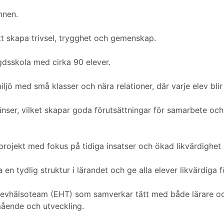
mnen.
tt skapa trivsel, trygghet och gemenskap.
gdsskola med cirka 90 elever.
ljö med små klasser och nära relationer, där varje elev blir
änser, vilket skapar goda förutsättningar för samarbete oc
sprojekt med fokus på tidiga insatser och ökad likvärdighet 
en tydlig struktur i lärandet och ge alla elever likvärdiga f
elevhälsoteam (EHT) som samverkar tätt med både lärare och
ående och utveckling.