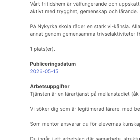
Vårt fritidshem är välfungerande och uppskat
aktivt med trygghet, gemenskap och lärande.
På Nykyrka skola råder en stark vi-känsla. Al
annat genom gemensamma trivselaktiviteter för 
1 plats(er).
Publiceringsdatum
2026-05-15
Arbetsuppgifter
Tjänsten är en lärartjänst på mellanstadiet (å
Vi söker dig som är legitimerad lärare, med be
Som mentor ansvarar du för elevernas kunskap
Du ingår i ett arbetslag där samarbete, struktu