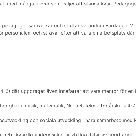
tat, med många elever som väljer att stanna kvar. Pedagog
la pedagoger samverkar och stöttar varandra i vardagen. Vi
personalen, och strävar efter att vara en arbetsplats där 
k 4-6) där uppdraget även innefattar att vara mentor för en 
hörighet i musik, matematik, NO och teknik för årskurs 4-7.
sutveckling och sociala utveckling i nära samarbete med 
r och likvärdig undervisning är viktiga delar av uppdraget.