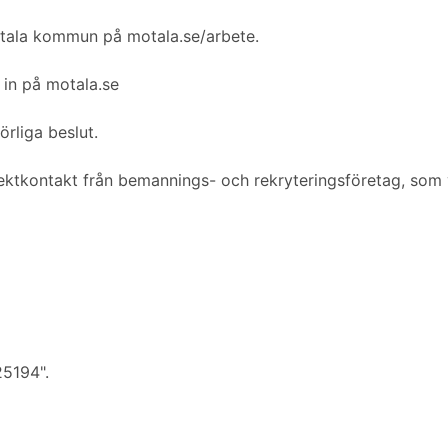
otala kommun på motala.se/arbete.
 in på motala.se
örliga beslut.
rektkontakt från bemannings- och rekryteringsföretag, som v
25194".