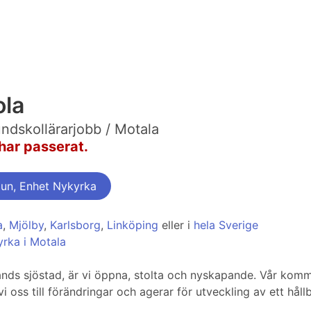
ola
dskollärarjobb / Motala
har passerat.
un, Enhet Nykyrka
a
,
Mjölby
,
Karlsborg
,
Linköping
eller i
hela Sverige
rka i Motala
lands sjöstad, är vi öppna, stolta och nyskapande. Vår kommu
i oss till förändringar och agerar för utveckling av ett hål