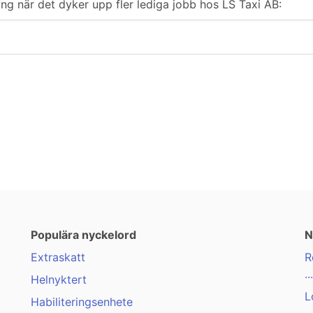
ring när det dyker upp fler lediga jobb hos LS Taxi AB:
Populära nyckelord
N
Extraskatt
R
...
Helnyktert
L
Habiliteringsenhete