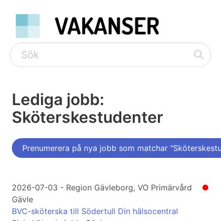
Lediga jobb:
Sköterskestudenter
Prenumerera på nya jobb som matchar "Sköterskestu
2026-07-03 - Region Gävleborg, VO Primärvård
●
Gävle
BVC-sköterska till Södertull Din hälsocentral