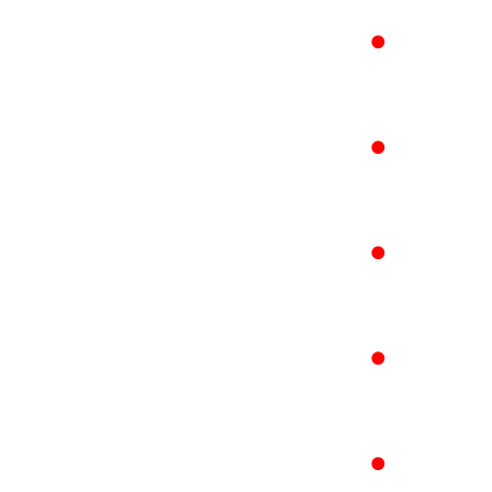
●
●
●
●
●