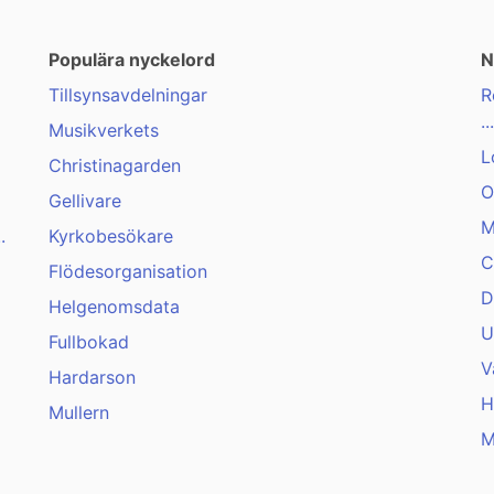
Populära nyckelord
N
Tillsynsavdelningar
R
...
Musikverkets
L
Christinagarden
O
Gellivare
M
.
Kyrkobesökare
C
Flödesorganisation
D
Helgenomsdata
U
Fullbokad
V
Hardarson
H
Mullern
M