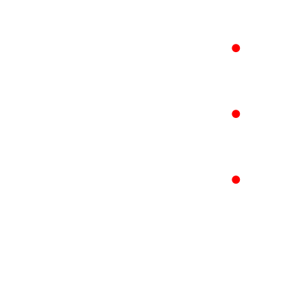
●
●
●