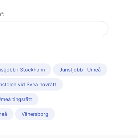
":
istjobb i Stockholm
Juristjobb i Umeå
stolen vid Svea hovrätt
Umeå tingsrätt
meå
Vänersborg