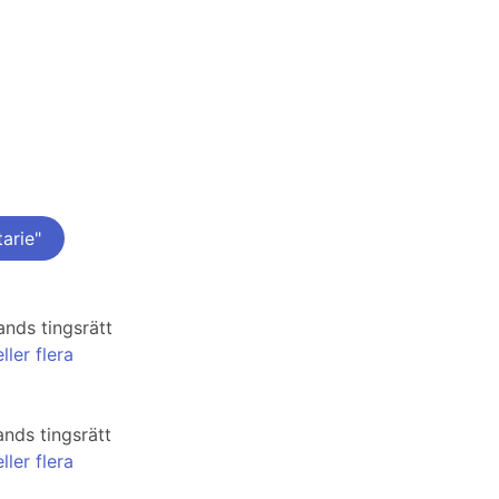
arie"
nds tingsrätt
ler flera
nds tingsrätt
ler flera