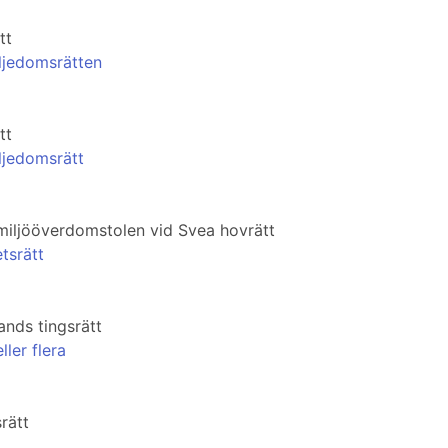
tt
iljedomsrätten
tt
ljedomsrätt
miljööverdomstolen vid Svea hovrätt
tsrätt
nds tingsrätt
ler flera
rätt