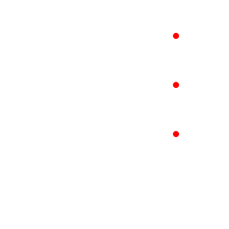
●
●
●