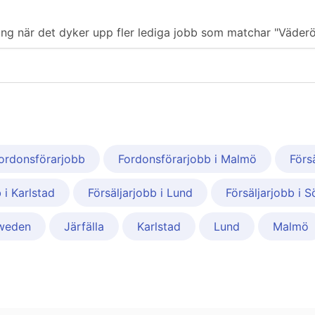
ering när det dyker upp fler lediga jobb som matchar "Väderö
ordonsförarjobb
Fordonsförarjobb i Malmö
Förs
 i Karlstad
Försäljarjobb i Lund
Försäljarjobb i S
Sweden
Järfälla
Karlstad
Lund
Malmö