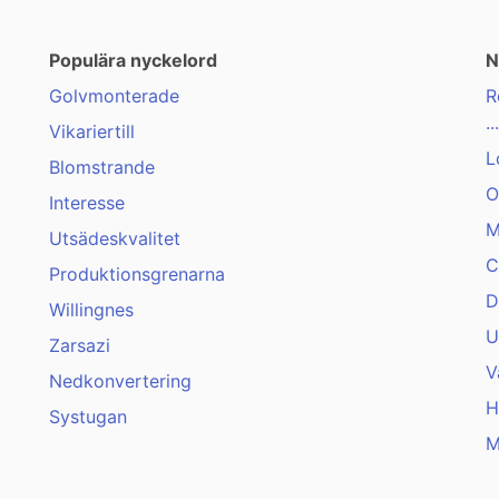
Populära nyckelord
N
Golvmonterade
R
...
Vikariertill
L
Blomstrande
O
Interesse
M
Utsädeskvalitet
C
Produktionsgrenarna
D
Willingnes
U
Zarsazi
V
Nedkonvertering
H
Systugan
M