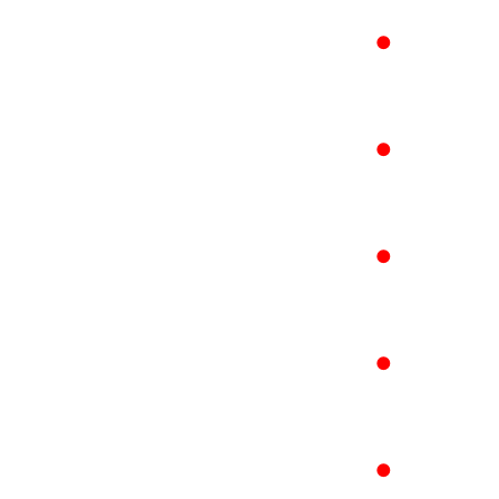
●
●
●
●
●