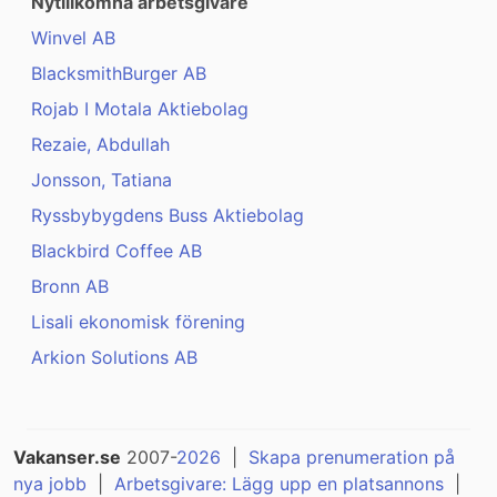
Nytillkomna arbetsgivare
Winvel AB
BlacksmithBurger AB
Rojab I Motala Aktiebolag
Rezaie, Abdullah
Jonsson, Tatiana
Ryssbybygdens Buss Aktiebolag
Blackbird Coffee AB
Bronn AB
Lisali ekonomisk förening
Arkion Solutions AB
Vakanser.se
2007-
2026
|
Skapa prenumeration på
nya jobb
|
Arbetsgivare: Lägg upp en platsannons
|