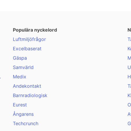
Populära nyckelord
N
Luftmiljöfrågor
T
Excelbaserat
K
Gäspa
M
Samvärld
U
.
Medix
H
Andekontakt
T
Barnradiologisk
K
Eurest
O
Ångarens
A
Techcrunch
G