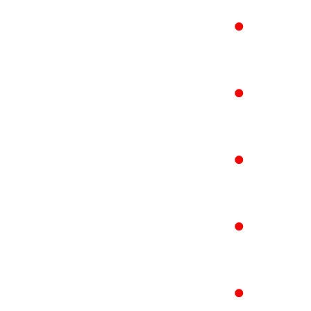
●
●
●
●
●