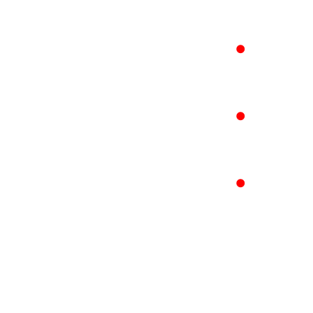
●
●
●