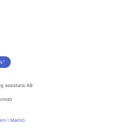
k"
g assistans AB
Värmdö
barn i Malmö