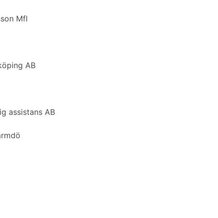
sson Mfl
nköping AB
ig assistans AB
Värmdö