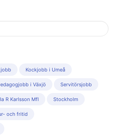
kjobb
Kockjobb i Umeå
edagogjobb i Växjö
Servitörsjobb
la R Karlsson Mfl
Stockholm
- och fritid