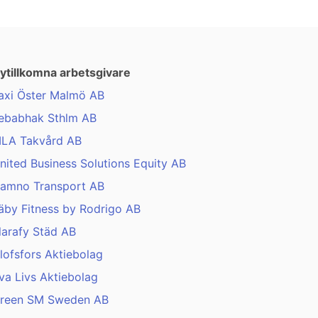
ytillkomna arbetsgivare
axi Öster Malmö AB
ebabhak Sthlm AB
LA Takvård AB
nited Business Solutions Equity AB
amno Transport AB
äby Fitness by Rodrigo AB
larafy Städ AB
lofsfors Aktiebolag
va Livs Aktiebolag
reen SM Sweden AB