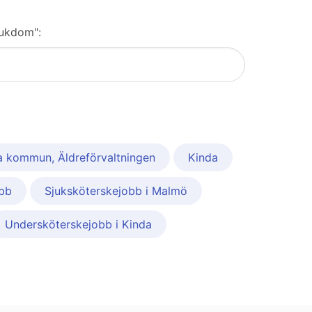
jukdom":
a kommun, Äldreförvaltningen
Kinda
obb
Sjuksköterskejobb i Malmö
Undersköterskejobb i Kinda