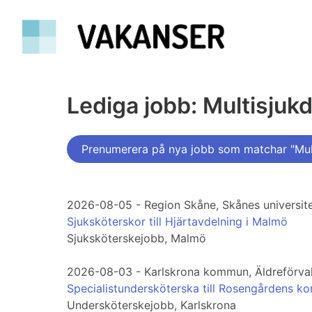
Lediga jobb: Multisju
Prenumerera på nya jobb som matchar "Mul
2026-08-05 - Region Skåne, Skånes universit
Sjuksköterskor till Hjärtavdelning i Malmö
Sjuksköterskejobb, Malmö
2026-08-03 - Karlskrona kommun, Äldreförva
Specialistundersköterska till Rosengårdens k
Undersköterskejobb, Karlskrona