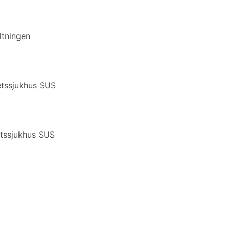
ltningen
etssjukhus SUS
etssjukhus SUS