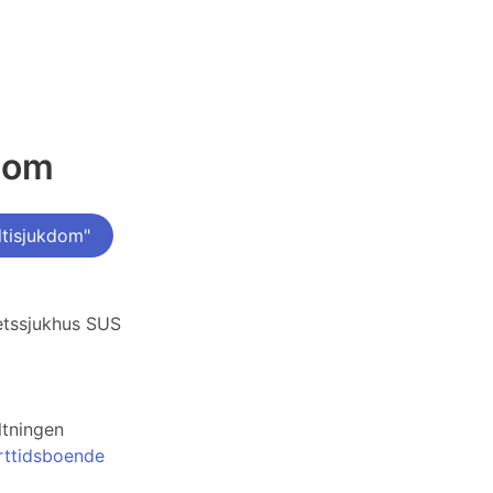
kdom
tisjukdom"
etssjukhus SUS
ltningen
orttidsboende