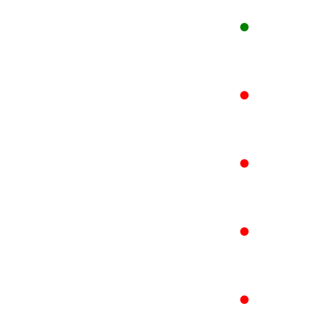
●
●
●
●
●