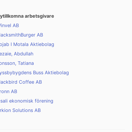
ytillkomna arbetsgivare
invel AB
lacksmithBurger AB
ojab I Motala Aktiebolag
ezaie, Abdullah
onsson, Tatiana
yssbybygdens Buss Aktiebolag
lackbird Coffee AB
ronn AB
isali ekonomisk förening
rkion Solutions AB