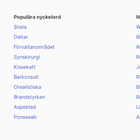
Populära nyckelord
N
Shela
W
Deltar
B
Förvaltarområdet
R
Synskirurgi
R
Kissekatt
J
Barkonsult
R
Orealistiska
B
Brandstyrkan
B
Aspeblad
L
Ponsseab
A