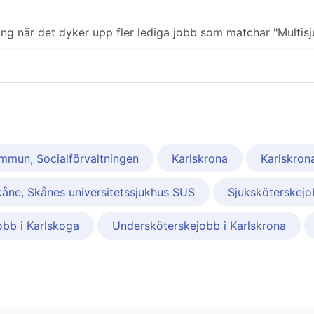
ering när det dyker upp fler lediga jobb som matchar "Multis
mmun, Socialförvaltningen
Karlskrona
Karlskron
åne, Skånes universitetssjukhus SUS
Sjuksköterskej
bb i Karlskoga
Undersköterskejobb i Karlskrona