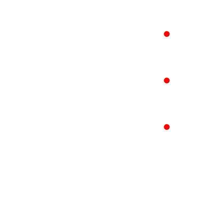
●
●
●