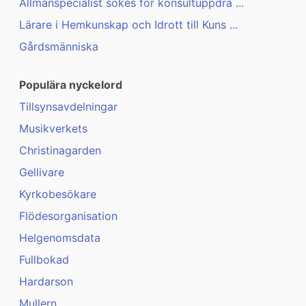
Allmänspecialist sökes för konsultuppdra ...
Lärare i Hemkunskap och Idrott till Kuns ...
Gårdsmänniska
Populära nyckelord
Tillsynsavdelningar
Musikverkets
Christinagarden
Gellivare
Kyrkobesökare
Flödesorganisation
Helgenomsdata
Fullbokad
Hardarson
Mullern