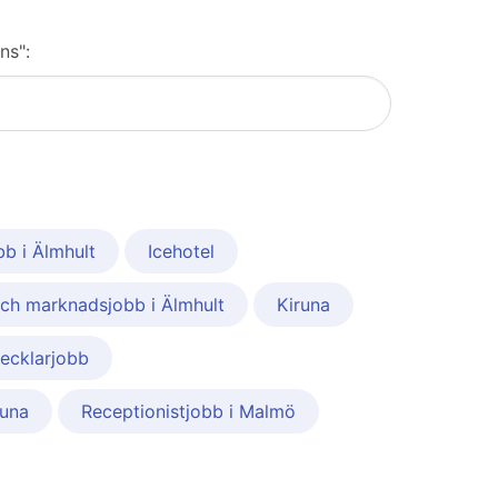
ns":
b i Älmhult
Icehotel
och marknadsjobb i Älmhult
Kiruna
ecklarjobb
runa
Receptionistjobb i Malmö