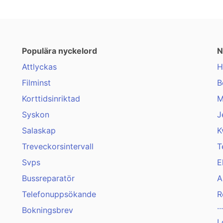
Populära nyckelord
N
Attlyckas
H
Filminst
B
Korttidsinriktad
M
Syskon
J
Salaskap
K
Treveckorsintervall
T
Svps
E
Bussreparatör
A
Telefonuppsökande
R
...
Bokningsbrev
L