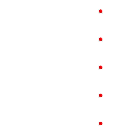
●
●
●
●
●