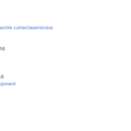
textile cutter/seamstress
 AB
AB
lopment