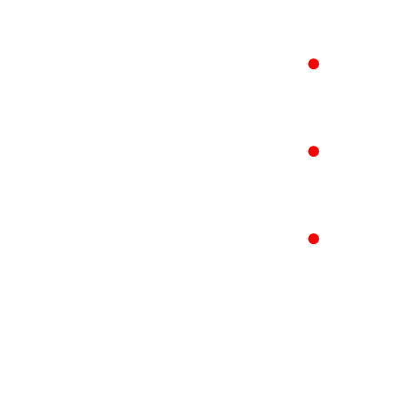
●
●
●