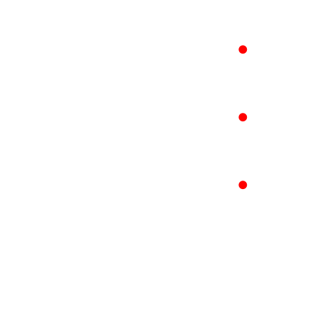
●
●
●