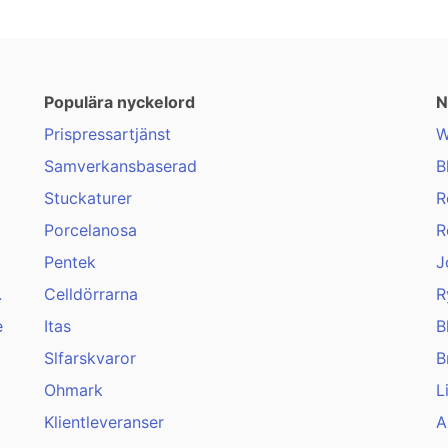
Populära nyckelord
N
Prispressartjänst
W
Samverkansbaserad
B
Stuckaturer
R
Porcelanosa
R
Pentek
J
.
Celldörrarna
R
e
Itas
B
Slfarskvaror
B
Ohmark
L
Klientleveranser
A