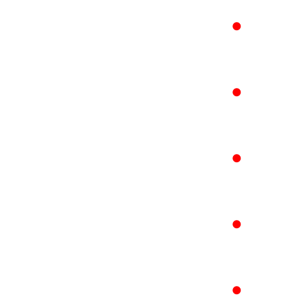
●
●
●
●
●