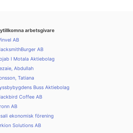
ytillkomna arbetsgivare
invel AB
lacksmithBurger AB
ojab I Motala Aktiebolag
ezaie, Abdullah
onsson, Tatiana
yssbybygdens Buss Aktiebolag
lackbird Coffee AB
ronn AB
isali ekonomisk förening
rkion Solutions AB