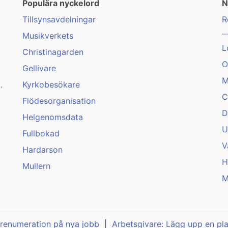
Populära nyckelord
N
Tillsynsavdelningar
R
...
Musikverkets
L
Christinagarden
O
Gellivare
M
.
Kyrkobesökare
C
Flödesorganisation
D
Helgenomsdata
U
Fullbokad
V
Hardarson
H
Mullern
M
renumeration på nya jobb
|
Arbetsgivare: Lägg upp en pl