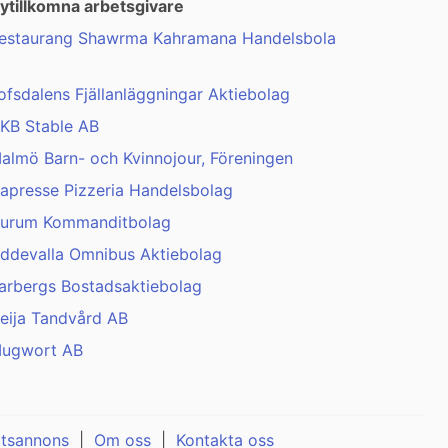
ytillkomna arbetsgivare
estaurang Shawrma Kahramana Handelsbola
ofsdalens Fjällanläggningar Aktiebolag
KB Stable AB
almö Barn- och Kvinnojour, Föreningen
apresse Pizzeria Handelsbolag
urum Kommanditbolag
ddevalla Omnibus Aktiebolag
arbergs Bostadsaktiebolag
eija Tandvård AB
ugwort AB
atsannons
|
Om oss
|
Kontakta oss