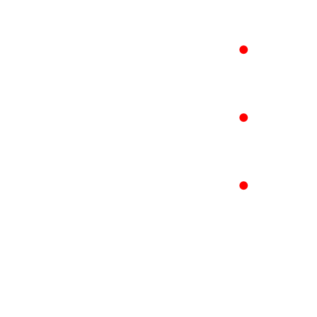
●
●
●