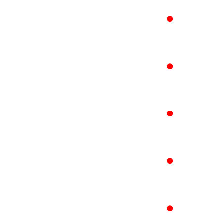
●
●
●
●
●