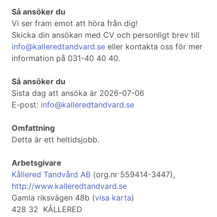
Så ansöker du
Vi ser fram emot att höra från dig!
Skicka din ansökan med CV och personligt brev till
info@kalleredtandvard.se
eller kontakta oss för mer
information på 031-40 40 40.
Så ansöker du
Sista dag att ansöka är 2026-07-06
E-post:
info@kalleredtandvard.se
Omfattning
Detta är ett heltidsjobb.
Arbetsgivare
Kållered Tandvård AB
(org.nr 559414-3447),
http://www.kalleredtandvard.se
Gamla riksvägen 48b (
visa karta
)
428 32 KÅLLERED