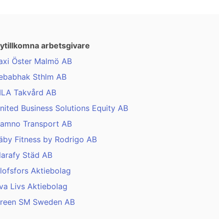
ytillkomna arbetsgivare
axi Öster Malmö AB
ebabhak Sthlm AB
LA Takvård AB
nited Business Solutions Equity AB
amno Transport AB
äby Fitness by Rodrigo AB
larafy Städ AB
lofsfors Aktiebolag
va Livs Aktiebolag
reen SM Sweden AB