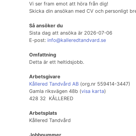
Vi ser fram emot att höra från dig!
Skicka din ansökan med CV och personligt bre
Så ansöker du
Sista dag att ansöka är 2026-07-06
E-post:
info@kalleredtandvard.se
Omfattning
Detta är ett heltidsjobb.
Arbetsgivare
Kållered Tandvård AB
(org.nr 559414-3447)
Gamla riksvägen 48b (
visa karta
)
428 32 KÅLLERED
Arbetsplats
Kållered Tandvård
Jobbnummer