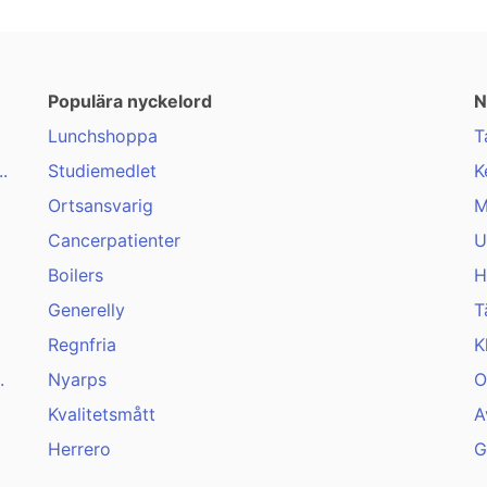
Populära nyckelord
N
Lunchshoppa
T
.
Studiemedlet
K
Ortsansvarig
M
Cancerpatienter
U
Boilers
H
Generelly
T
Regnfria
K
.
Nyarps
O
Kvalitetsmått
A
Herrero
G