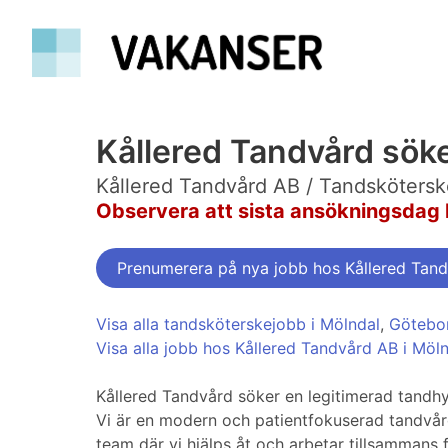
Kållered Tandvård söker
Kållered Tandvård AB / Tandskötersk
Observera att sista ansökningsdag 
Prenumerera på nya jobb hos Kållered Tan
Visa alla tandsköterskejobb i Mölndal
,
Götebo
Visa alla jobb hos Kållered Tandvård AB i Möl
Kållered Tandvård söker en legitimerad tandhygi
Vi är en modern och patientfokuserad tandvårds
team där vi hjälps åt och arbetar tillsammans f