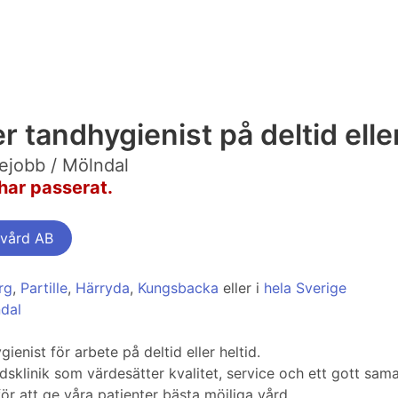
 tandhygienist på deltid eller
ejobb / Mölndal
har passerat.
dvård AB
rg
,
Partille
,
Härryda
,
Kungsbacka
eller i
hela Sverige
ndal
enist för arbete på deltid eller heltid.
klinik som värdesätter kvalitet, service och ett gott sama
ör att ge våra patienter bästa möjliga vård.