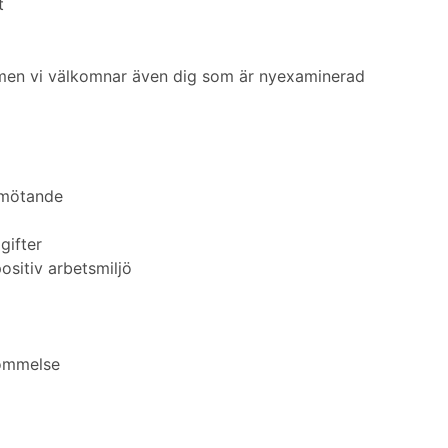
t
 men vi välkomnar även dig som är nyexaminerad
bemötande
gifter
ositiv arbetsmiljö
kommelse