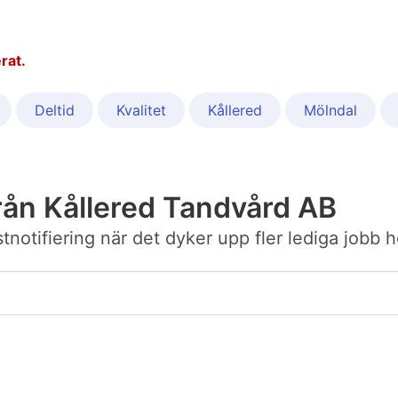
rat.
Deltid
Kvalitet
Kållered
Mölndal
rån Kållered Tandvård AB
ostnotifiering när det dyker upp fler lediga jobb