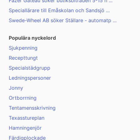
Fazer Gateau söker butiksbiträden 5-15 h ...
Speciallärare till Emåskolan och Sandsjö ...
Swede-Wheel AB söker Ställare - automatp ...
Populära nyckelord
Sjukpenning
Recepttungt
Specialstädgrupp
Ledningspersoner
Jonny
Ortborrning
Tentamensskrivning
Texasstureplan
Hamningenjör
Färdigplockade