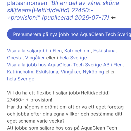
platsannonsen
"Bli en del av vårat sköna
säljteam!(Heltid/deltid) 27450:-
+provision!" (publicerad 2026-07-17)
⬅️
Prenumerera på nya jobb hos AquaClean Tech Sveri
Visa alla säljarjobb i Flen
,
Katrineholm
,
Eskilstuna
,
Gnesta
,
Vingåker
eller i
hela Sverige
Visa alla jobb hos AquaClean Tech Sverige AB i Flen
,
Katrineholm
,
Eskilstuna
,
Vingåker
,
Nyköping
eller i
hela Sverige
Vill du ha ett flexibelt säljar jobb(Heltid/deltid)
27450:- + provision!
Har du någonsin drömt om att driva ett eget företag
och jobba efter dina egna villkor och bestämma ditt
eget schema varje vecka?
Att jobba som säljare hos oss på AquaClean Tech