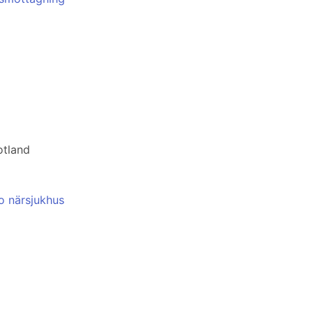
otland
o närsjukhus