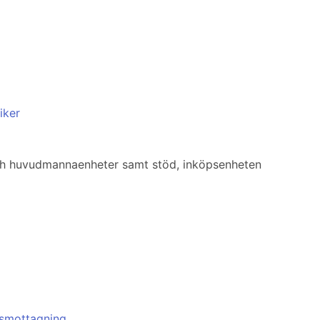
iker
h huvudmannaenheter samt stöd, inköpsenheten
dsmottagning