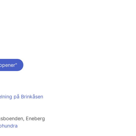
opener"
elning på Brinkåsen
gsboenden, Eneberg
iohundra