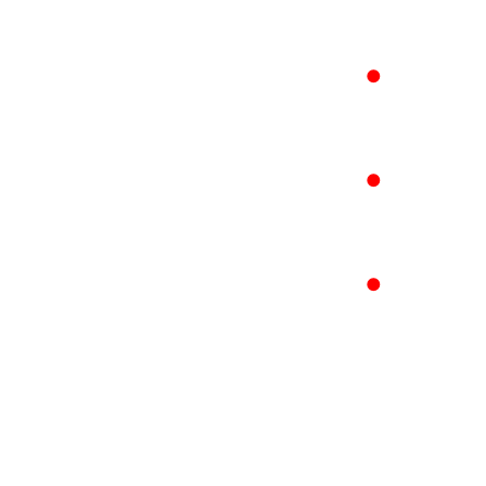
●
●
●