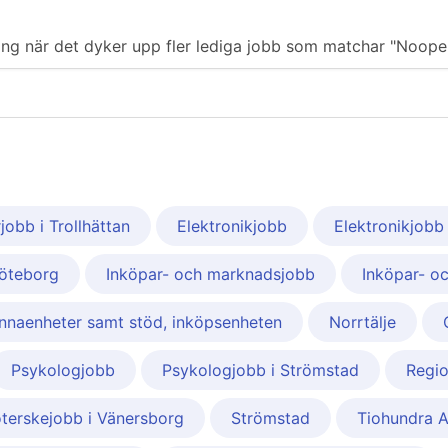
iering när det dyker upp fler lediga jobb som matchar "Noope
rjobb i Trollhättan
Elektronikjobb
Elektronikjobb 
öteborg
Inköpar- och marknadsjobb
Inköpar- o
naenheter samt stöd, inköpsenheten
Norrtälje
Psykologjobb
Psykologjobb i Strömstad
Regio
terskejobb i Vänersborg
Strömstad
Tiohundra 