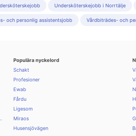
dersköterskejobb
Undersköterskejobb i Norrtälje
s- och personlig assistentsjobb
Vårdbiträdes- och per
Populära nyckelord
N
Schakt
V
Profesioner
V
Ewab
N
Fårdu
H
Ligesom
P
.
Miraos
G
Husensjövägen
B