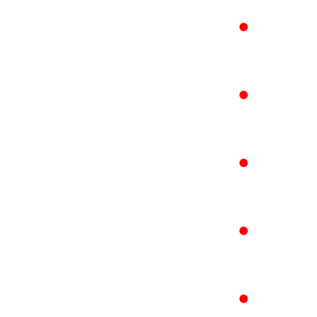
●
●
●
●
●