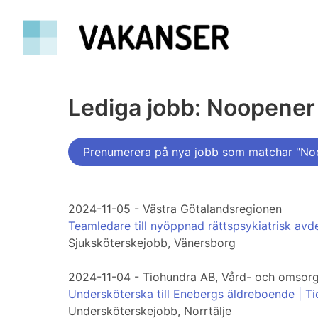
Lediga jobb: Noopener
Prenumerera på nya jobb som matchar "No
2024-11-05 - Västra Götalandsregionen
Teamledare till nyöppnad rättspsykiatrisk avd
Sjuksköterskejobb, Vänersborg
2024-11-04 - Tiohundra AB, Vård- och omsor
Undersköterska till Enebergs äldreboende | T
Undersköterskejobb, Norrtälje