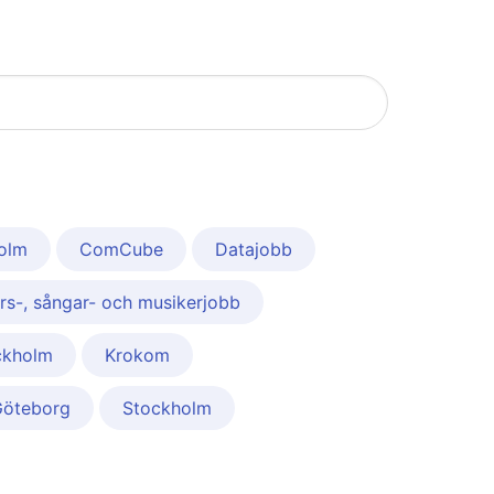
holm
ComCube
Datajobb
s-, sångar- och musikerjobb
ckholm
Krokom
 Göteborg
Stockholm