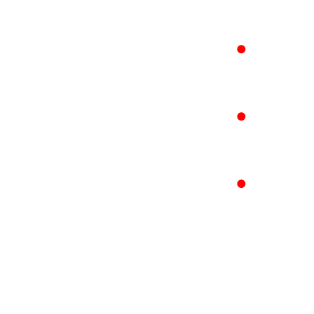
●
●
●