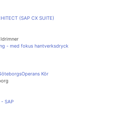
HITECT (SAP CX SUITE)
Eldrimner
ling - med fokus hantverksdryck
ll GöteborgsOperans Kör
borg
- SAP