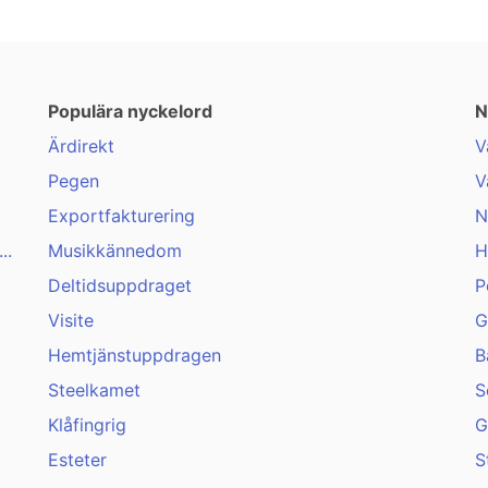
Populära nyckelord
N
Ärdirekt
V
Pegen
V
Exportfakturering
N
..
Musikkännedom
H
Deltidsuppdraget
P
Visite
G
Hemtjänstuppdragen
B
Steelkamet
S
Klåfingrig
G
Esteter
S