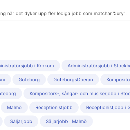
ering när det dyker upp fler lediga jobb som matchar "Jury":
inistratörsjobb i Krokom
Administratörsjobb i Stock
ni
Göteborg
GöteborgsOperan
Kompositör
öteborg
Kompositörs-, sångar- och musikerjobb i Sto
Malmö
Receptionistjobb
Receptionistjobb i
Säljarjobb
Säljarjobb i Malmö