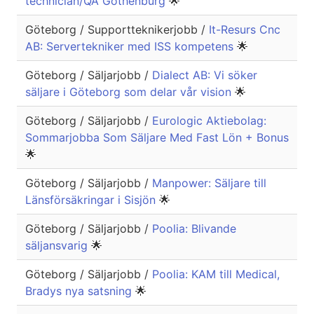
technician/QA Gothenburg
🌟
Göteborg / Supportteknikerjobb /
It-Resurs Cnc
AB: Servertekniker med ISS kompetens
🌟
Göteborg / Säljarjobb /
Dialect AB: Vi söker
säljare i Göteborg som delar vår vision
🌟
Göteborg / Säljarjobb /
Eurologic Aktiebolag:
Sommarjobba Som Säljare Med Fast Lön + Bonus
🌟
Göteborg / Säljarjobb /
Manpower: Säljare till
Länsförsäkringar i Sisjön
🌟
Göteborg / Säljarjobb /
Poolia: Blivande
säljansvarig
🌟
Göteborg / Säljarjobb /
Poolia: KAM till Medical,
Bradys nya satsning
🌟