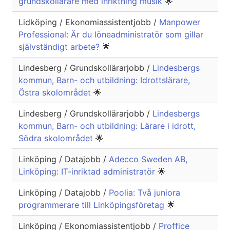
grundskollärare med inriktning musik
🌟
Lidköping / Ekonomiassistentjobb /
Manpower
Professional: Är du löneadministratör som gillar
självständigt arbete?
🌟
Lindesberg / Grundskollärarjobb /
Lindesbergs
kommun, Barn- och utbildning: Idrottslärare,
Östra skolområdet
🌟
Lindesberg / Grundskollärarjobb /
Lindesbergs
kommun, Barn- och utbildning: Lärare i idrott,
Södra skolområdet
🌟
Linköping / Datajobb /
Adecco Sweden AB,
Linköping: IT-inriktad administratör
🌟
Linköping / Datajobb /
Poolia: Två juniora
programmerare till Linköpingsföretag
🌟
Linköping / Ekonomiassistentjobb /
Proffice