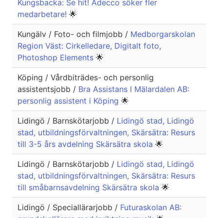
Kungsbacka: Se hit! Adecco söker fler
medarbetare!
🌟
Kungälv / Foto- och filmjobb /
Medborgarskolan
Region Väst: Cirkelledare, Digitalt foto,
Photoshop Elements
🌟
Köping / Vårdbiträdes- och personlig
assistentsjobb /
Bra Assistans I Mälardalen AB:
personlig assistent i Köping
🌟
Lidingö / Barnskötarjobb /
Lidingö stad, Lidingö
stad, utbildningsförvaltningen, Skärsätra: Resurs
till 3-5 års avdelning Skärsätra skola
🌟
Lidingö / Barnskötarjobb /
Lidingö stad, Lidingö
stad, utbildningsförvaltningen, Skärsätra: Resurs
till småbarnsavdelning Skärsätra skola
🌟
Lidingö / Speciallärarjobb /
Futuraskolan AB: