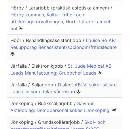
Hörby / Lärarjobb (praktisk-estetiska ämnen) /
Hörby kommun, Kultur- fritid- och
utbildningsförvaltningen, Hörb: Lärare i ämnet
fiol
🌟
Höör / Behandlingsassistentjobb /
Louise Bo AB:
Rekuppdrag Behassistent/socionom/fritidsledare
🌟
Järfälla / Elektronikjobb /
St. Jude Medical AB
Leads Manufacturing: Gruppchef Leads
🌟
Järfälla / Säljarjobb /
Dialect AB: Vi söker säljare
i Järfälla som delar vår vision
🌟
Jönköping / Butikssäljarjobb /
Saviour
Aktiebolag: Demopersonal sökes i Jönköping!
🌟
Jönköping / Grundskollärarjobb /
Skol- och