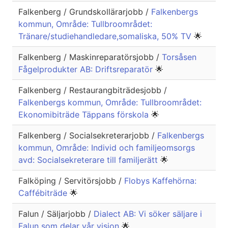
Falkenberg / Grundskollärarjobb /
Falkenbergs
kommun, Område: Tullbroområdet:
Tränare/studiehandledare,somaliska, 50% TV
🌟
Falkenberg / Maskinreparatörsjobb /
Torsåsen
Fågelprodukter AB: Driftsreparatör
🌟
Falkenberg / Restaurangbiträdesjobb /
Falkenbergs kommun, Område: Tullbroområdet:
Ekonomibiträde Täppans förskola
🌟
Falkenberg / Socialsekreterarjobb /
Falkenbergs
kommun, Område: Individ och familjeomsorgs
avd: Socialsekreterare till familjerätt
🌟
Falköping / Servitörsjobb /
Flobys Kaffehörna:
Caffébiträde
🌟
Falun / Säljarjobb /
Dialect AB: Vi söker säljare i
Falun som delar vår vision
🌟