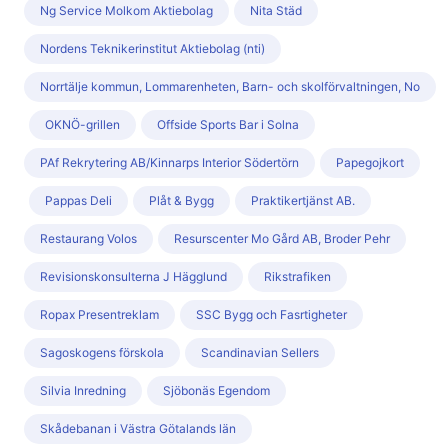
Ng Service Molkom Aktiebolag
Nita Städ
Nordens Teknikerinstitut Aktiebolag (nti)
Norrtälje kommun, Lommarenheten, Barn- och skolförvaltningen, No
OKNÖ-grillen
Offside Sports Bar i Solna
PAf Rekrytering AB/Kinnarps Interior Södertörn
Papegojkort
Pappas Deli
Plåt & Bygg
Praktikertjänst AB.
Restaurang Volos
Resurscenter Mo Gård AB, Broder Pehr
Revisionskonsulterna J Hägglund
Rikstrafiken
Ropax Presentreklam
SSC Bygg och Fasrtigheter
Sagoskogens förskola
Scandinavian Sellers
Silvia Inredning
Sjöbonäs Egendom
Skådebanan i Västra Götalands län