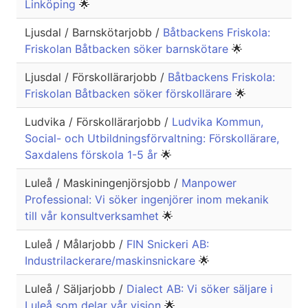
Linköping
🌟
Ljusdal / Barnskötarjobb /
Båtbackens Friskola:
Friskolan Båtbacken söker barnskötare
🌟
Ljusdal / Förskollärarjobb /
Båtbackens Friskola:
Friskolan Båtbacken söker förskollärare
🌟
Ludvika / Förskollärarjobb /
Ludvika Kommun,
Social- och Utbildningsförvaltning: Förskollärare,
Saxdalens förskola 1-5 år
🌟
Luleå / Maskiningenjörsjobb /
Manpower
Professional: Vi söker ingenjörer inom mekanik
till vår konsultverksamhet
🌟
Luleå / Målarjobb /
FIN Snickeri AB:
Industrilackerare/maskinsnickare
🌟
Luleå / Säljarjobb /
Dialect AB: Vi söker säljare i
Luleå som delar vår vision
🌟