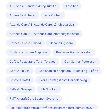
AB Svensk Handelstidning Justitia
Absorber
Aprima Fastigheter
Asia Kitchen
Attendo Care AB, Attendo Care, Långbrogården
Attendo Care AB, Attendo Care, Årstabergshemmet
Barnes Kavelle Limited
Behandlingshem
Bostadsrättsfören Ängsbyle
Boxholms Gummiverkstad
Café & Restaurang Tora i Torekov
Carl Gunnar Pettersson
Conturkliniken
Coompanion Kooperativ Utveckling i Skåne
Edsbyns Hotell
Ekens Företagstjänst Handelsbolag
Eldfast i Sverige
FIN Snickeri
FMT Aircraft Gate Support Systems
Falkenbergs kommun, Område: Individ och familjeomsorgs avd