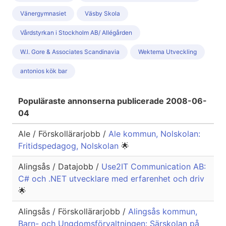
Vänergymnasiet
Väsby Skola
Vårdstyrkan i Stockholm AB/ Allégården
W.l. Gore & Associates Scandinavia
Wektema Utveckling
antonios kök bar
Populäraste annonserna publicerade 2008-06-
04
Ale / Förskollärarjobb /
Ale kommun, Nolskolan:
Fritidspedagog, Nolskolan
🌟
Alingsås / Datajobb /
Use2IT Communication AB:
C# och .NET utvecklare med erfarenhet och driv
🌟
Alingsås / Förskollärarjobb /
Alingsås kommun,
Barn- och Ungdomsförvaltningen: Särskolan på