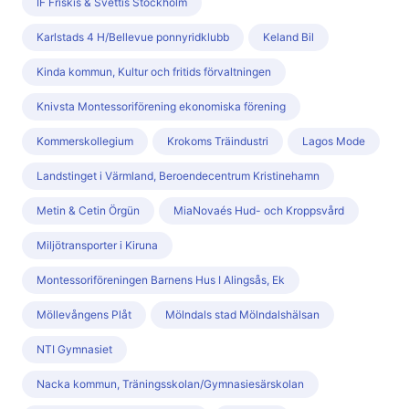
IF Friskis & Svettis Stockholm
Karlstads 4 H/Bellevue ponnyridklubb
Keland Bil
Kinda kommun, Kultur och fritids förvaltningen
Knivsta Montessoriförening ekonomiska förening
Kommerskollegium
Krokoms Träindustri
Lagos Mode
Landstinget i Värmland, Beroendecentrum Kristinehamn
Metin & Cetin Örgün
MiaNovaés Hud- och Kroppsvård
Miljötransporter i Kiruna
Montessoriföreningen Barnens Hus I Alingsås, Ek
Möllevångens Plåt
Mölndals stad Mölndalshälsan
NTI Gymnasiet
Nacka kommun, Träningsskolan/Gymnasiesärskolan