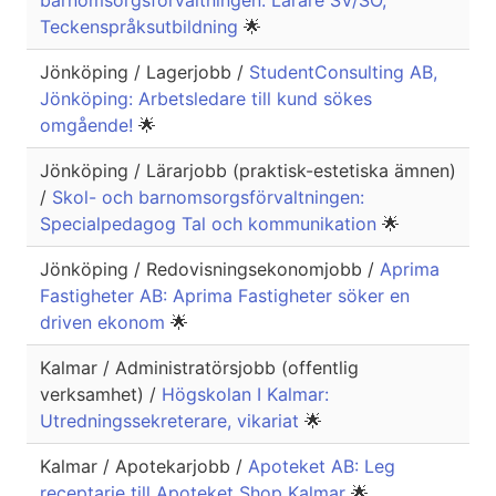
barnomsorgsförvaltningen: Lärare SV/SO,
Teckenspråksutbildning
🌟
Jönköping / Lagerjobb /
StudentConsulting AB,
Jönköping: Arbetsledare till kund sökes
omgående!
🌟
Jönköping / Lärarjobb (praktisk-estetiska ämnen)
/
Skol- och barnomsorgsförvaltningen:
Specialpedagog Tal och kommunikation
🌟
Jönköping / Redovisningsekonomjobb /
Aprima
Fastigheter AB: Aprima Fastigheter söker en
driven ekonom
🌟
Kalmar / Administratörsjobb (offentlig
verksamhet) /
Högskolan I Kalmar:
Utredningssekreterare, vikariat
🌟
Kalmar / Apotekarjobb /
Apoteket AB: Leg
receptarie till Apoteket Shop Kalmar
🌟