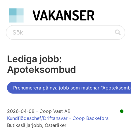
Lediga jobb:
Apoteksombud
Prenumerera på nya jobb som matchar "Apoteksomb
2026-04-08 - Coop Väst AB
●
Kundflödeschef/Driftansvar - Coop Bäckefors
Butikssäljarjobb, Österåker