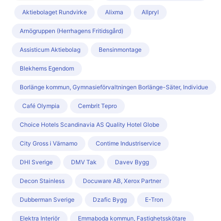
Aktiebolaget Rundvirke
Alixma
Allpryl
Arnögruppen (Herrhagens Fritidsgård)
Assisticum Aktiebolag
Bensinmontage
Blekhems Egendom
Borlänge kommun, Gymnasieförvaltningen Borlänge-Säter, Individue
Café Olympia
Cembrit Tepro
Choice Hotels Scandinavia AS Quality Hotel Globe
City Gross i Värnamo
Contime Industriservice
DHI Sverige
DMV Tak
Davev Bygg
Decon Stainless
Docuware AB, Xerox Partner
Dubberman Sverige
Dzafic Bygg
E-Tron
Elektra Interiör
Emmaboda kommun, Fastighetsskötare