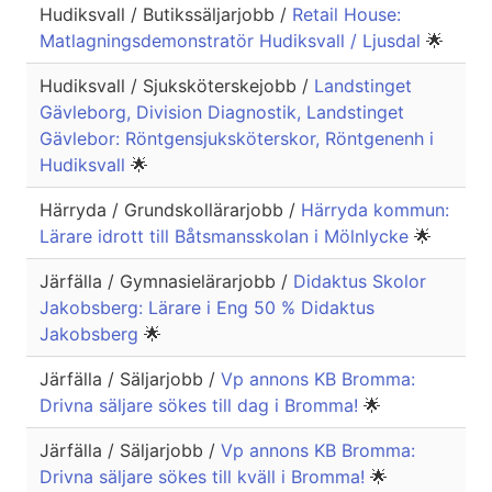
Hudiksvall / Butikssäljarjobb /
Retail House:
Matlagningsdemonstratör Hudiksvall / Ljusdal
🌟
Hudiksvall / Sjuksköterskejobb /
Landstinget
Gävleborg, Division Diagnostik, Landstinget
Gävlebor: Röntgensjuksköterskor, Röntgenenh i
Hudiksvall
🌟
Härryda / Grundskollärarjobb /
Härryda kommun:
Lärare idrott till Båtsmansskolan i Mölnlycke
🌟
Järfälla / Gymnasielärarjobb /
Didaktus Skolor
Jakobsberg: Lärare i Eng 50 % Didaktus
Jakobsberg
🌟
Järfälla / Säljarjobb /
Vp annons KB Bromma:
Drivna säljare sökes till dag i Bromma!
🌟
Järfälla / Säljarjobb /
Vp annons KB Bromma:
Drivna säljare sökes till kväll i Bromma!
🌟