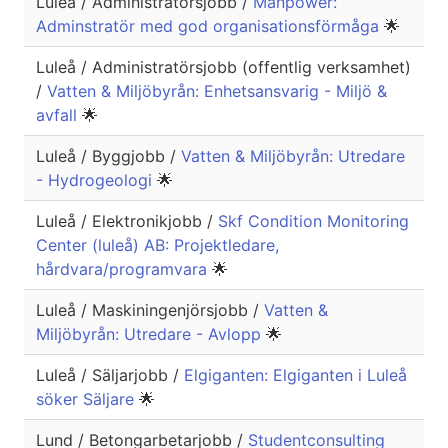
Luleå / Administratörsjobb /
Manpower:
Adminstratör med god organisationsförmåga
🌟
Luleå / Administratörsjobb (offentlig verksamhet)
/
Vatten & Miljöbyrån: Enhetsansvarig - Miljö &
avfall
🌟
Luleå / Byggjobb /
Vatten & Miljöbyrån: Utredare
- Hydrogeologi
🌟
Luleå / Elektronikjobb /
Skf Condition Monitoring
Center (luleå) AB: Projektledare,
hårdvara/programvara
🌟
Luleå / Maskiningenjörsjobb /
Vatten &
Miljöbyrån: Utredare - Avlopp
🌟
Luleå / Säljarjobb /
Elgiganten: Elgiganten i Luleå
söker Säljare
🌟
Lund / Betongarbetarjobb /
Studentconsulting