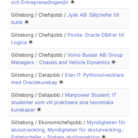
och Entreprenadingenjör
🌟
Göteborg / Chefsjobb /
Jysk AB: Säljchefer till
butik
🌟
Göteborg / Chefsjobb /
Poolia: Oracle DBA'er till
Logica
🌟
Göteborg / Chefsjobb /
Volvo Bussar AB: Group
Managers - Chassis and Vehicle Dynamics
🌟
Göteborg / Datajobb /
Elan IT: Pythonutvecklare
med Oraclekunskap
🌟
Göteborg / Datajobb /
Manpower Student: IT
studenter som vill praktisera sina teoretiska
kunskaper
🌟
Göteborg / Ekonomichefsjobb /
Myndigheten för
skolutveckling, Myndigheten för skolutveckling,:
Enhetschefer – Statens skolinspektion
🌟