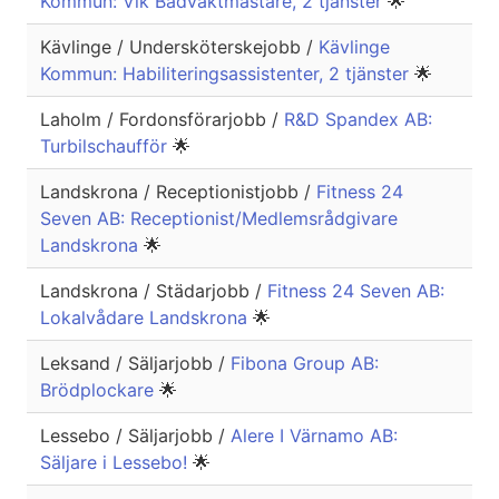
Kommun: Vik Badvaktmästare, 2 tjänster
🌟
Kävlinge / Undersköterskejobb /
Kävlinge
Kommun: Habiliteringsassistenter, 2 tjänster
🌟
Laholm / Fordonsförarjobb /
R&D Spandex AB:
Turbilschaufför
🌟
Landskrona / Receptionistjobb /
Fitness 24
Seven AB: Receptionist/Medlemsrådgivare
Landskrona
🌟
Landskrona / Städarjobb /
Fitness 24 Seven AB:
Lokalvådare Landskrona
🌟
Leksand / Säljarjobb /
Fibona Group AB:
Brödplockare
🌟
Lessebo / Säljarjobb /
Alere I Värnamo AB:
Säljare i Lessebo!
🌟