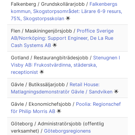
Falkenberg / Grundskollärarjobb /
Falkenbergs
kommun, Skogstorpsområdet: Lärare 6-9 resurs,
75%, Skogstorpsskolan
🌟
Flen / Maskiningenjörsjobb /
Proffice Sverige
AB/Norrköping: Support Engineer, De La Rue
Cash Systems AB
🌟
Gotland / Restaurangbiträdesjobb /
Stenugnen I
Visby AB: Frukostvärdinna, städerska,
receptionist
🌟
Gävle / Butikssäljarjobb /
Retail House:
Matlagningsdemonstratör Gävle / Sandviken
🌟
Gävle / Ekonomichefsjobb /
Poolia: Regionschef
för Philip Morris AB
🌟
Göteborg / Administratörsjobb (offentlig
verksamhet) /
Göteborgsregionens