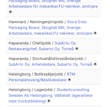
Packaging Board, Skoghall Mill, Sverige:
Arbetsledare för mekaniker,FU-tekniker, smörjare
🌟
Hammarö / Kemiingenjörsjobb /
Stora Enso
Packaging Board, Skoghall Mill, Sverige:
Arbetsledare, mekaniker,FU-tekniker, smörjare
🌟
Haparanda / Chefsjobb /
SubArto Oy:
Restaurangchef, Subarto Oy, Torneå
🌟
Haparanda / Storhushållsföreståndarjobb /
SubArto Oy: Arbetsledare, Subarto Oy, Torneå
🌟
Helsingborg / Butikssäljarjobb /
RTM:
Personalansvarig/Besöksbokare
🌟
Helsingborg / Lagerjobb /
Studentconsulting
Sweden Ab Helsingborg: Välbetalt lagerarbete
med truckutbildning!
🌟