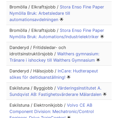
Bromölla / Elkraftsjobb /
Stora Enso Fine Paper
Nymölla Bruk: Arbetsledare till
automationsavdelningen
🌟
Bromölla / Elkraftsjobb /
Stora Enso Fine Paper
Nymölla Bruk: Automations/Industrielektriker
🌟
Danderyd / Fritidsledar- och
idrottsinstruktörsjobb /
Walthers gymnasium:
Tränare i ishockey till Walthers Gymnasium
🌟
Danderyd / Hälsojobb /
InCare: Hudterapeut
sökes för deltidsanställning!
🌟
Eskilstuna / Byggjobb /
VärderingsInstitutet A.
Sundqvist AB: Fastighetsvärderare Mälardalen
🌟
Eskilstuna / Elektronikjobb /
Volvo CE AB
Component Division: Mechatronic/Control
Engineer, Drive TrainControl
🌟