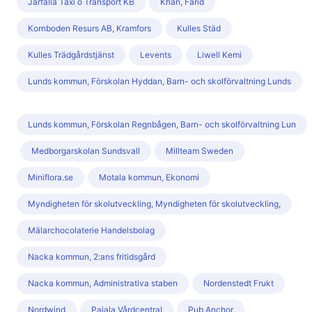
Järfälla Taxi o Transport KB
Khan, Farid
Kornboden Resurs AB, Kramfors
Kulles Städ
Kulles Trädgårdstjänst
Levents
Liwell Kemi
Lunds kommun, Förskolan Hyddan, Barn- och skolförvaltning Lunds
Lunds kommun, Förskolan Regnbågen, Barn- och skolförvaltning Lun
Medborgarskolan Sundsvall
Millteam Sweden
Miniflora.se
Motala kommun, Ekonomi
Myndigheten för skolutveckling, Myndigheten för skolutveckling,
Mälarchocolaterie Handelsbolag
Nacka kommun, 2:ans fritidsgård
Nacka kommun, Administrativa staben
Nordenstedt Frukt
Nordwind
Pajala Vårdcentral
Pub Anchor