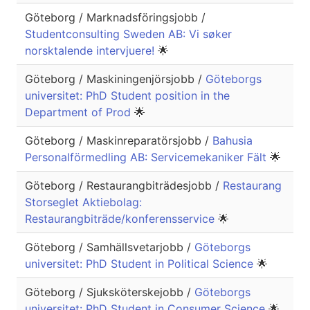
Göteborg / Marknadsföringsjobb /
Studentconsulting Sweden AB: Vi søker
norsktalende intervjuere!
🌟
Göteborg / Maskiningenjörsjobb /
Göteborgs
universitet: PhD Student position in the
Department of Prod
🌟
Göteborg / Maskinreparatörsjobb /
Bahusia
Personalförmedling AB: Servicemekaniker Fält
🌟
Göteborg / Restaurangbiträdesjobb /
Restaurang
Storseglet Aktiebolag:
Restaurangbiträde/konferensservice
🌟
Göteborg / Samhällsvetarjobb /
Göteborgs
universitet: PhD Student in Political Science
🌟
Göteborg / Sjuksköterskejobb /
Göteborgs
universitet: PhD Student in Consumer Science
🌟