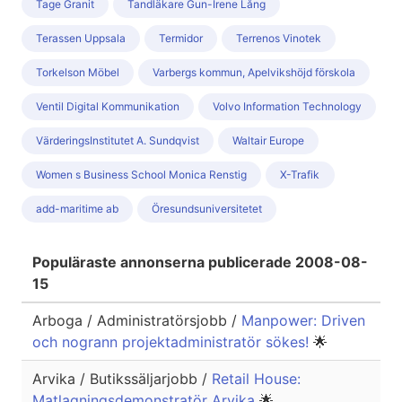
Tage Granit
Tandläkare Gun-Irene Lång
Terassen Uppsala
Termidor
Terrenos Vinotek
Torkelson Möbel
Varbergs kommun, Apelvikshöjd förskola
Ventil Digital Kommunikation
Volvo Information Technology
VärderingsInstitutet A. Sundqvist
Waltair Europe
Women s Business School Monica Renstig
X-Trafik
add-maritime ab
Öresundsuniversitetet
Populäraste annonserna publicerade 2008-08-
15
Arboga / Administratörsjobb /
Manpower: Driven
och nogrann projektadministratör sökes!
🌟
Arvika / Butikssäljarjobb /
Retail House:
Matlagningsdemonstratör Arvika
🌟