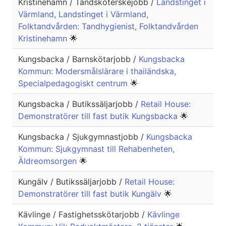
Kristinehamn / Tandsköterskejobb /
Landstinget i
Värmland, Landstinget i Värmland,
Folktandvården: Tandhygienist, Folktandvården
Kristinehamn
🌟
Kungsbacka / Barnskötarjobb /
Kungsbacka
Kommun: Modersmålslärare i thailändska,
Specialpedagogiskt centrum
🌟
Kungsbacka / Butikssäljarjobb /
Retail House:
Demonstratörer till fast butik Kungsbacka
🌟
Kungsbacka / Sjukgymnastjobb /
Kungsbacka
Kommun: Sjukgymnast till Rehabenheten,
Äldreomsorgen
🌟
Kungälv / Butikssäljarjobb /
Retail House:
Demonstratörer till fast butik Kungälv
🌟
Kävlinge / Fastighetsskötarjobb /
Kävlinge