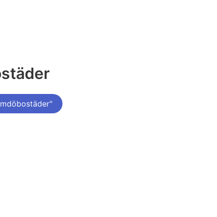
ostäder
rmdöbostäder"