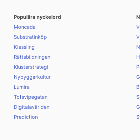
Populära nyckelord
N
Moncada
V
Substratinköp
V
Kiessling
N
Rättsbildningen
H
Klusterstrategi
P
Nybyggarkultur
G
Lumira
B
Tofsvipegatan
S
Digitalavärlden
G
Prediction
S