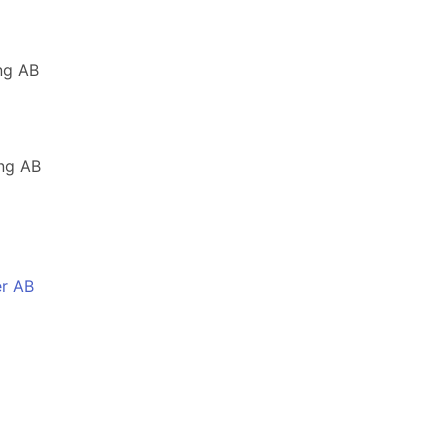
ng AB
ing AB
er AB