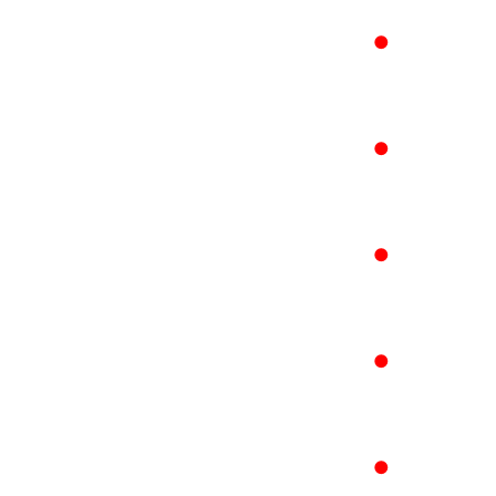
●
●
●
●
●