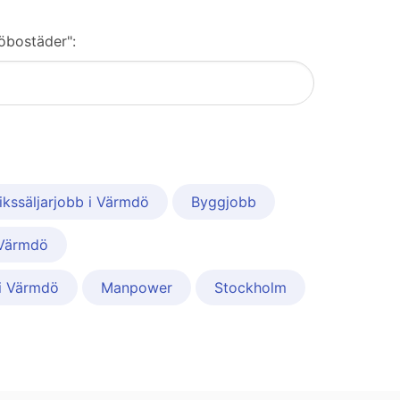
döbostäder":
ikssäljarjobb i Värmdö
Byggjobb
 Värmdö
i Värmdö
Manpower
Stockholm