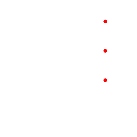
●
●
●