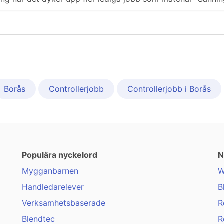
Borås
Controllerjobb
Controllerjobb i Borås
Populära nyckelord
N
Mygganbarnen
W
Handledarelever
B
Verksamhetsbaserade
R
Blendtec
R