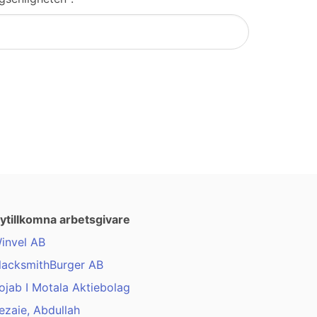
ytillkomna arbetsgivare
invel AB
lacksmithBurger AB
ojab I Motala Aktiebolag
ezaie, Abdullah