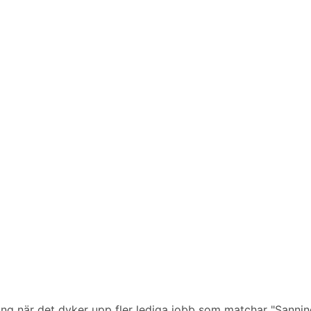
ering när det dyker upp fler lediga jobb som matchar "Sannin