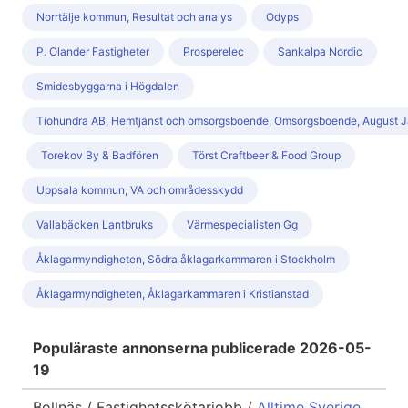
Norrtälje kommun, Resultat och analys
Odyps
P. Olander Fastigheter
Prosperelec
Sankalpa Nordic
Smidesbyggarna i Högdalen
Tiohundra AB, Hemtjänst och omsorgsboende, Omsorgsboende, August 
Torekov By & Badfören
Törst Craftbeer & Food Group
Uppsala kommun, VA och områdesskydd
Vallabäcken Lantbruks
Värmespecialisten Gg
Åklagarmyndigheten, Södra åklagarkammaren i Stockholm
Åklagarmyndigheten, Åklagarkammaren i Kristianstad
Populäraste annonserna publicerade 2026-05-
19
Bollnäs / Fastighetsskötarjobb /
Alltime Sverige