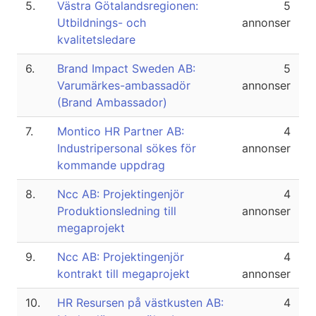
5.
Västra Götalandsregionen:
5
Utbildnings- och
annonser
kvalitetsledare
6.
Brand Impact Sweden AB:
5
Varumärkes-ambassadör
annonser
(Brand Ambassador)
7.
Montico HR Partner AB:
4
Industripersonal sökes för
annonser
kommande uppdrag
8.
Ncc AB: Projektingenjör
4
Produktionsledning till
annonser
megaprojekt
9.
Ncc AB: Projektingenjör
4
kontrakt till megaprojekt
annonser
10.
HR Resursen på västkusten AB:
4