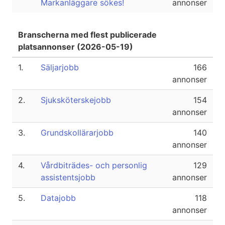
Markanläggare sökes!
annonser
Branscherna med flest publicerade
platsannonser (2026-05-19)
1.
Säljarjobb
166
annonser
2.
Sjuksköterskejobb
154
annonser
3.
Grundskollärarjobb
140
annonser
4.
Vårdbiträdes- och personlig
129
assistentsjobb
annonser
5.
Datajobb
118
annonser