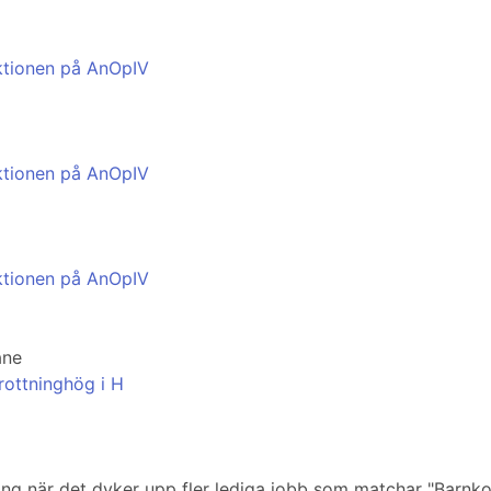
ektionen på AnOpIV
ektionen på AnOpIV
ektionen på AnOpIV
åne
Drottninghög i H
iering när det dyker upp fler lediga jobb som matchar "Barn