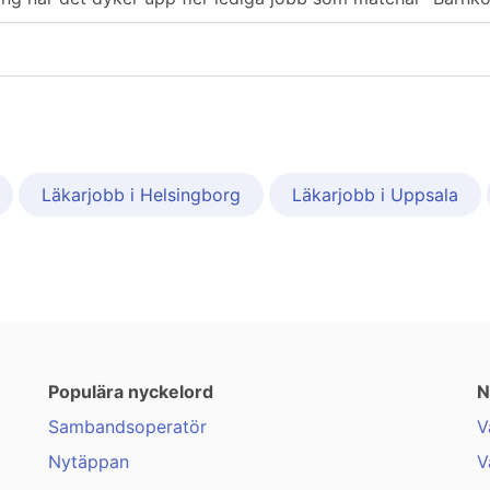
Läkarjobb i Helsingborg
Läkarjobb i Uppsala
Populära nyckelord
N
Sambandsoperatör
V
Nytäppan
V