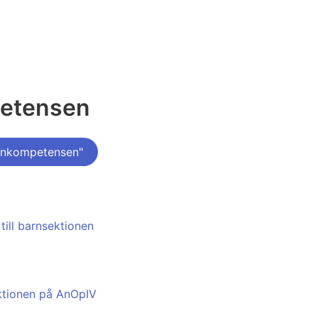
petensen
rnkompetensen"
till barnsektionen
ektionen på AnOpIV