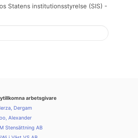
os Statens institutionsstyrelse (SIS) -
ytillkomna arbetsgivare
erza, Dergam
oo, Alexander
M Stensättning AB
iWi i Väst VS AB