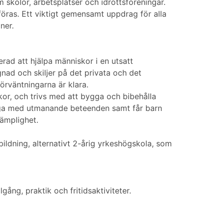
 skolor, arbetsplatser och idrottsföreningar.
ras. Ett viktigt gemensamt uppdrag för alla
ner.
rad att hjälpa människor i en utsatt
gnad och skiljer på det privata och det
förväntningarna är klara.
skor, och trivs med att bygga och bibehålla
unga med utmanande beteenden samt får barn
lämplighet.
ildning, alternativt 2-årig yrkeshögskola, som
ng, praktik och fritidsaktiviteter.