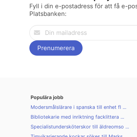
Fyll i din e-postadress för att få e-po
Platsbanken:
Populära jobb
Modersmålslärare i spanska till enhet fl ...
Bibliotekarie med inriktning facklittera ...
Specialistundersköterskor till äldreomso ...
Timvikarierande kockar sökes till Marks ...