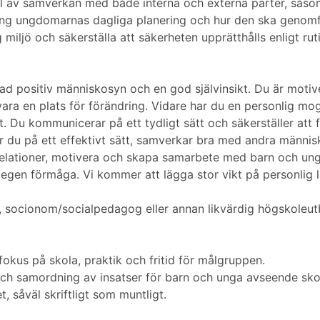
del av samverkan med både interna och externa parter, såsom
ng ungdomarnas dagliga planering och hur den ska genomfö
 miljö och säkerställa att säkerheten upprätthålls enligt ruti
rad positiv människosyn och en god självinsikt. Du är motive
 vara en plats för förändring. Vidare har du en personlig mo
et. Du kommunicerar på ett tydligt sätt och säkerställer att 
rar du på ett effektivt sätt, samverkar bra med andra männi
ga relationer, motivera och skapa samarbete med barn och 
in egen förmåga. Vi kommer att lägga stor vikt på personlig 
 socionom/socialpedagog eller annan likvärdig högskoleutb
kus på skola, praktik och fritid för målgruppen.
h samordning av insatser för barn och unga avseende skolgå
, såväl skriftligt som muntligt.