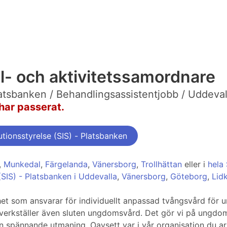
l- och aktivitetssamordnare
Platsbanken / Behandlingsassistentjobb / Uddeval
har passerat.
tionsstyrelse (SIS) - Platsbanken
,
Munkedal
,
Färgelanda
,
Vänersborg
,
Trollhättan
eller i
hela
 (SIS) - Platsbanken i Uddevalla
,
Vänersborg
,
Göteborg
,
Lid
ighet som ansvarar för individuellt anpassad tvångsvård f
 verkställer även sluten ungdomsvård. Det gör vi på ungd
en spännande utmaning. Oavsett var i vår organisation du arbet