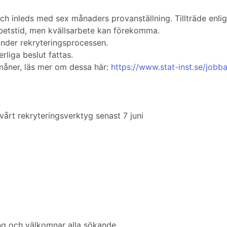
d och inleds med sex månaders provanställning. Tillträde en
rbetstid, men kvällsarbete kan förekomma.
under rekryteringsprocessen.
rliga beslut fattas.
måner, läs mer om dessa här:
https://www.stat-inst.se/jobb
årt rekryteringsverktyg senast 7 juni
ing och välkomnar alla sökande.