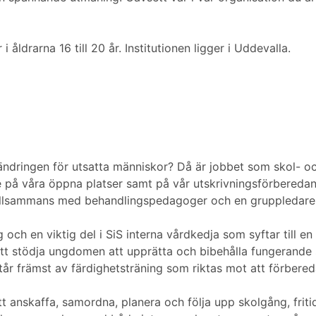
ldrarna 16 till 20 år. Institutionen ligger i Uddevalla.
rändringen för utsatta människor? Då är jobbet som skol- o
 på våra öppna platser samt på vår utskrivningsförberedand
r tillsammans med behandlingspedagoger och en gruppledare 
ch en viktig del i SiS interna vårdkedja som syftar till en
 att stödja ungdomen att upprätta och bibehålla fungerande st
tår främst av färdighetsträning som riktas mot att förbere
t anskaffa, samordna, planera och följa upp skolgång, friti