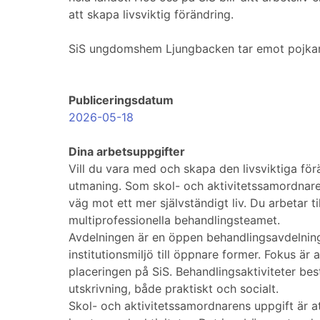
att skapa livsviktig förändring.
SiS ungdomshem Ljungbacken tar emot pojkar i å
Publiceringsdatum
2026-05-18
Dina arbetsuppgifter
Vill du vara med och skapa den livsviktiga fö
utmaning. Som skol- och aktivitetssamordnare
väg mot ett mer självständigt liv. Du arbeta
multiprofessionella behandlingsteamet.
Avdelningen är en öppen behandlingsavdelning o
institutionsmiljö till öppnare former. Fokus är
placeringen på SiS. Behandlingsaktiviteter bes
utskrivning, både praktiskt och socialt.
Skol- och aktivitetssamordnarens uppgift är at