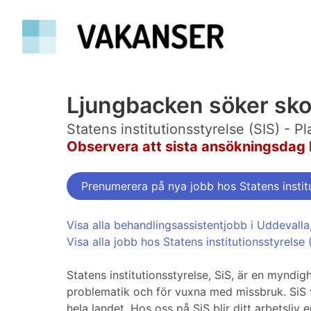
Ljungbacken söker sko
Statens institutionsstyrelse (SIS) - 
Observera att sista ansökningsdag 
Prenumerera på nya jobb hos Statens institu
Visa alla behandlingsassistentjobb i Uddevalla
Visa alla jobb hos Statens institutionsstyrelse
Statens institutionsstyrelse, SiS, är en mynd
problematik och för vuxna med missbruk. SiS
hela landet. Hos oss på SiS blir ditt arbetsliv 