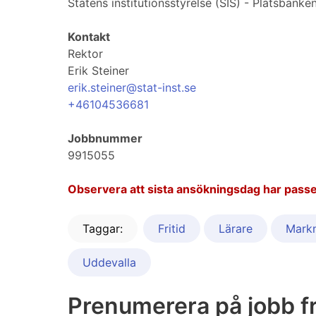
Statens institutionsstyrelse (SIS) - Platsbanke
Kontakt
Rektor
Erik Steiner
erik.steiner@stat-inst.se
+46104536681
Jobbnummer
9915055
Observera att sista ansökningsdag har passe
Taggar:
Fritid
Lärare
Markn
Uddevalla
Prenumerera på jobb fr