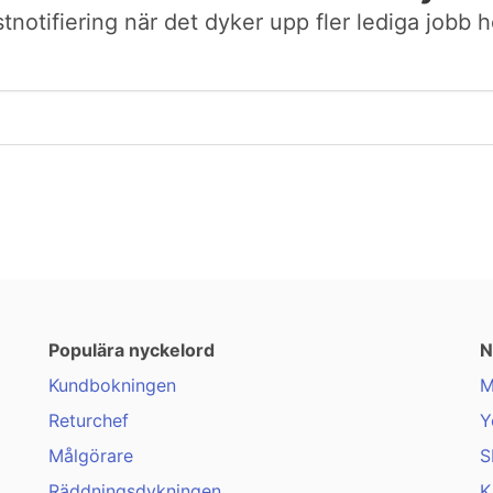
stnotifiering när det dyker upp fler lediga jobb h
Populära nyckelord
N
Kundbokningen
M
Returchef
Y
Målgörare
S
Räddningsdykningen
K