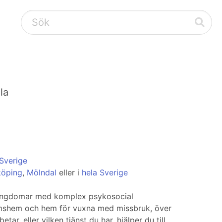
la
 Sverige
köping
,
Mölndal
eller i
hela Sverige
ör ungdomar med komplex psykosocial
omshem och hem för vuxna med missbruk, över
ar, eller vilken tjänst du har, hjälper du till