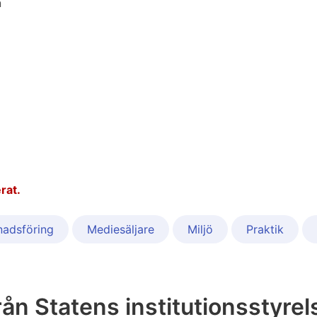
n
rat.
adsföring
Mediesäljare
Miljö
Praktik
ån Statens institutionsstyrel