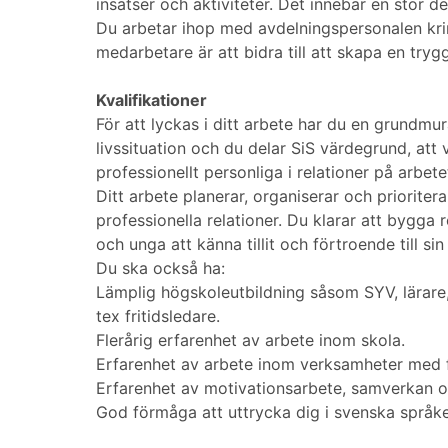
insatser och aktiviteter. Det innebär en stor 
Du arbetar ihop med avdelningspersonalen kri
medarbetare är att bidra till att skapa en trygg
Kvalifikationer
För att lyckas i ditt arbete har du en grundmu
livssituation och du delar SiS värdegrund, att
professionellt personliga i relationer på arbet
Ditt arbete planerar, organiserar och priorite
professionella relationer. Du klarar att byg
och unga att känna tillit och förtroende till s
Du ska också ha:
Lämplig högskoleutbildning såsom SYV, lärare,
tex fritidsledare.
Flerårig erfarenhet av arbete inom skola.
Erfarenhet av arbete inom verksamheter med fo
Erfarenhet av motivationsarbete, samverkan oc
God förmåga att uttrycka dig i svenska språket