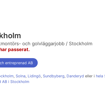
ckholm
kmontörs- och golvläggarjobb / Stockholm
har passerat.
och entreprenad AB
tockholm
,
Solna
,
Lidingö
,
Sundbyberg
,
Danderyd
eller i
hela 
d AB i Stockholm