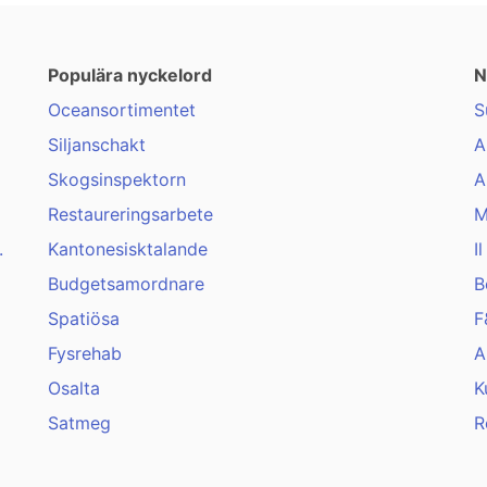
Populära nyckelord
N
Oceansortimentet
S
Siljanschakt
A
Skogsinspektorn
A
Restaureringsarbete
M
.
Kantonesisktalande
I
Budgetsamordnare
B
Spatiösa
F
Fysrehab
A
Osalta
K
Satmeg
R