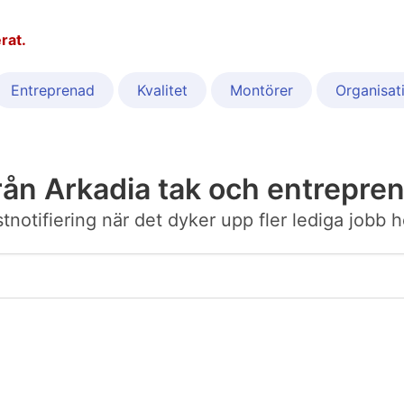
rat.
Entreprenad
Kvalitet
Montörer
Organisat
rån Arkadia tak och entrepre
ostnotifiering när det dyker upp fler lediga job