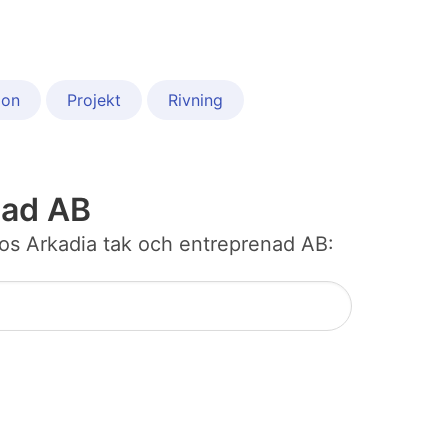
ion
Projekt
Rivning
nad AB
b hos Arkadia tak och entreprenad AB: