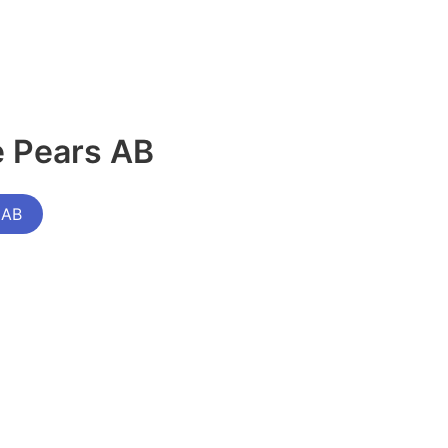
e Pears AB
 AB