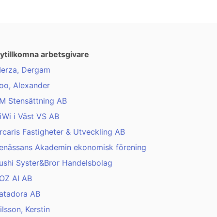
ytillkomna arbetsgivare
erza, Dergam
oo, Alexander
M Stensättning AB
iWi i Väst VS AB
rcaris Fastigheter & Utveckling AB
enässans Akademin ekonomisk förening
ushi Syster&Bror Handelsbolag
OZ AI AB
atadora AB
ilsson, Kerstin