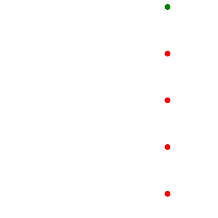
●
●
●
●
●