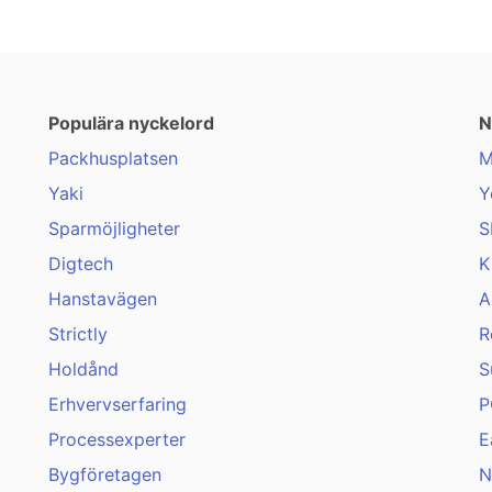
Populära nyckelord
N
Packhusplatsen
M
Yaki
Y
Sparmöjligheter
S
Digtech
K
Hanstavägen
A
Strictly
R
Holdånd
S
Erhvervserfaring
P
Processexperter
E
Bygföretagen
N