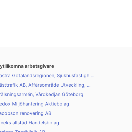
ytillkomna arbetsgivare
ästra Götalandsregionen, Sjukhusfastigh ...
ästtrafik AB, Affärsområde Utveckling, ...
rälsningsarmén, Vårdkedjan Göteborg
edox Miljöhantering Aktiebolag
acobson renovering AB
ineks allstäd Handelsbolag