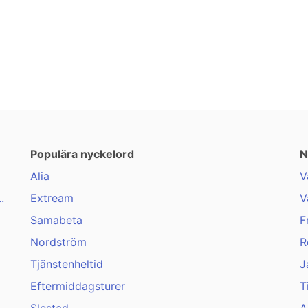
Populära nyckelord
N
Alia
V
.
Extream
V
Samabeta
F
Nordström
R
Tjänstenheltid
J
Eftermiddagsturer
T