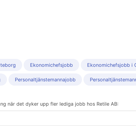
öteborg
Ekonomichefsjobb
Ekonomichefsjobb i 
g
Personaltjänstemannajobb
Personaltjänsteman
ring när det dyker upp fler lediga jobb hos Retile AB: