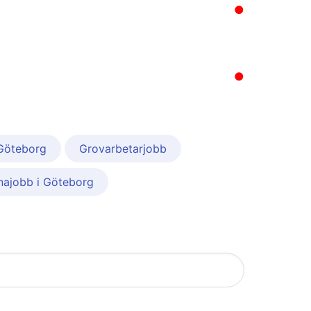
●
●
Göteborg
Grovarbetarjobb
najobb i Göteborg