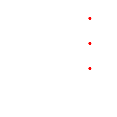
●
●
●