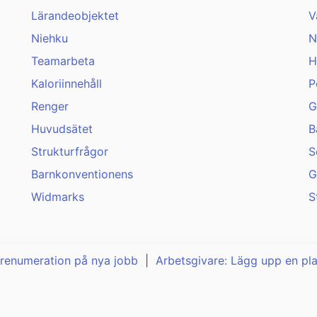
Lärandeobjektet
V
Niehku
N
Teamarbeta
H
Kaloriinnehåll
P
Renger
G
Huvudsätet
B
Strukturfrågor
S
Barnkonventionens
G
Widmarks
S
renumeration på nya jobb
|
Arbetsgivare: Lägg upp en pl