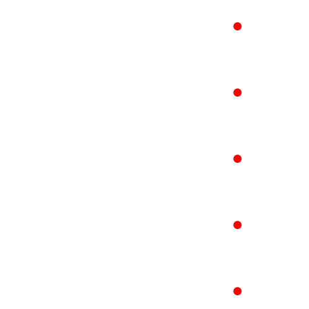
●
●
●
●
●