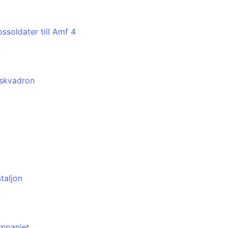
ssoldater till Amf 4
isskvadron
ataljon
ompaniet