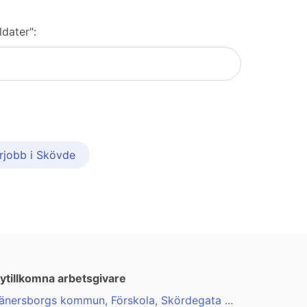
ldater":
ärjobb i Skövde
ytillkomna arbetsgivare
änersborgs kommun, Förskola, Skördegata ...