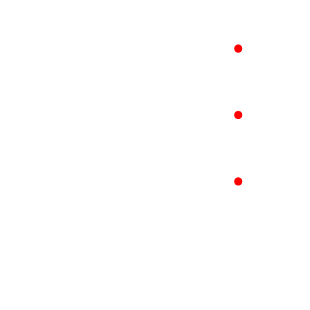
●
●
●