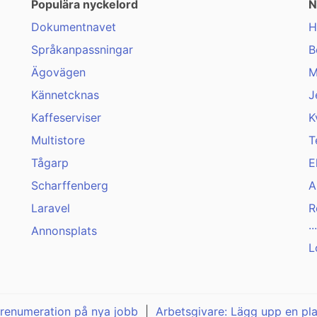
Populära nyckelord
N
Dokumentnavet
H
Språkanpassningar
B
Ägovägen
M
Kännetcknas
J
Kaffeserviser
K
Multistore
T
Tågarp
E
Scharffenberg
A
Laravel
R
...
Annonsplats
L
renumeration på nya jobb
|
Arbetsgivare: Lägg upp en pl