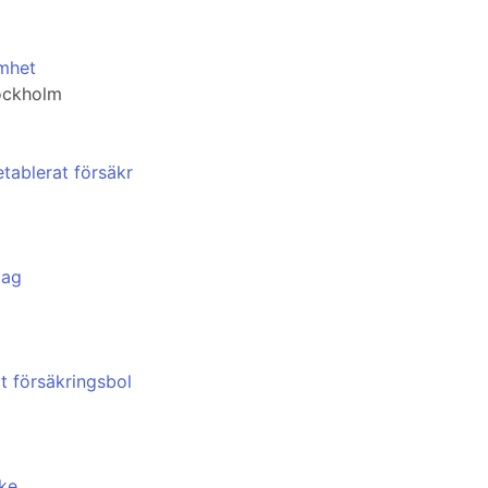
amhet
tockholm
etablerat försäkr
lag
at försäkringsbol
rke