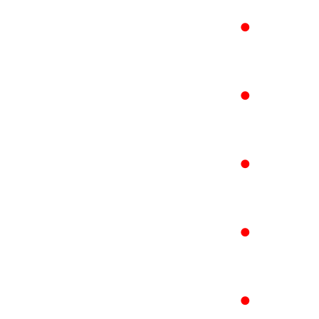
●
●
●
●
●