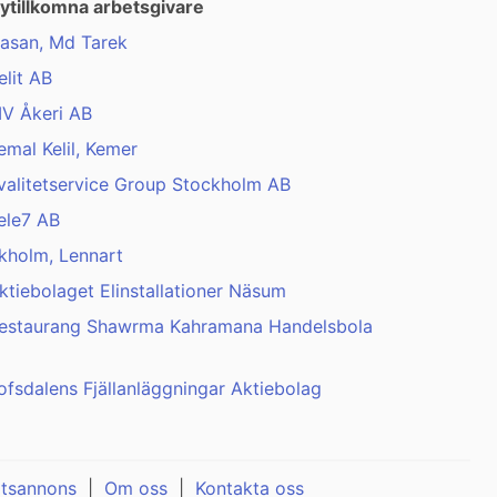
ytillkomna arbetsgivare
asan, Md Tarek
elit AB
V Åkeri AB
emal Kelil, Kemer
valitetservice Group Stockholm AB
ele7 AB
kholm, Lennart
ktiebolaget Elinstallationer Näsum
estaurang Shawrma Kahramana Handelsbola
ofsdalens Fjällanläggningar Aktiebolag
atsannons
|
Om oss
|
Kontakta oss